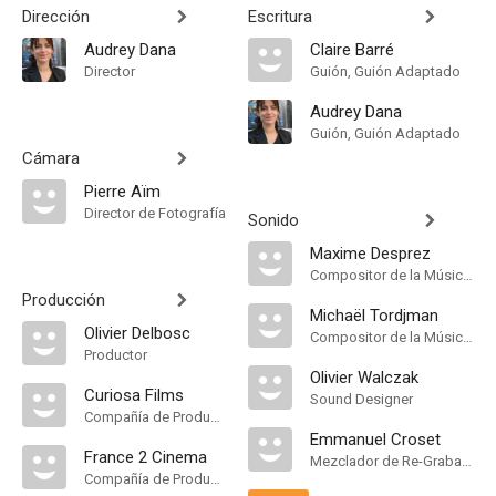
Dirección
Escritura
Audrey Dana
Claire Barré
Director
Guión, Guión Adaptado
Audrey Dana
Guión, Guión Adaptado
Cámara
Pierre Aïm
Director de Fotografía
Sonido
Maxime Desprez
Compositor de la Música Original
Producción
Michaël Tordjman
Olivier Delbosc
Compositor de la Música Original
Productor
Olivier Walczak
Curiosa Films
Sound Designer
Compañía de Produccion
Emmanuel Croset
France 2 Cinema
Mezclador de Re-Grabación de Sonido
Compañía de Produccion