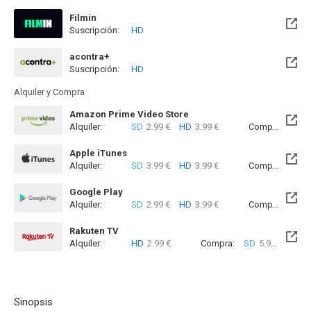
Filmin
Suscripción:
HD
Disponible hasta el Jue, 31 Dic 2026 (Quedan 4 meses)
acontra+
Suscripción:
HD
Alquiler y Compra
Amazon Prime Video Store
Alquiler:
SD
2.99 €
HD
3.99 €
Compra:
SD
5
Apple iTunes
Alquiler:
SD
3.99 €
HD
3.99 €
Compra:
SD
8
Google Play
Alquiler:
SD
2.99 €
HD
3.99 €
Compra:
SD
5
Rakuten TV
Alquiler:
HD
2.99 €
Compra:
SD
5.99 €
HD
7
Sinopsis