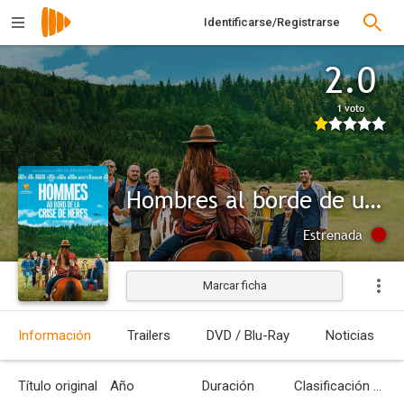
Identificarse/Registrarse
2.0
1 voto
Hombres al borde de un ataque de nervios
Estrenada
Marcar ficha
Información
Trailers
DVD / Blu-Ray
Noticias
Título original
Año
Duración
Clasificación por edades