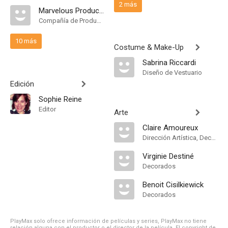
2 más
Marvelous Productions
Compañía de Produccion
10 más
Costume & Make-Up
Sabrina Riccardi
Diseño de Vestuario
Edición
Sophie Reine
Editor
Arte
Claire Amoureux
Dirección Artística, Decorados
Virginie Destiné
Decorados
Benoit Cisilkiewick
Decorados
PlayMax solo ofrece información de películas y series, PlayMax no tiene
relación alguna con el productor o el director de la película. El copyright de