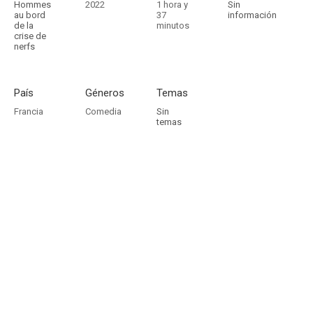
Hommes
2022
1 hora y
Sin
au bord
37
información
de la
minutos
crise de
nerfs
País
Géneros
Temas
Francia
Comedia
Sin
temas