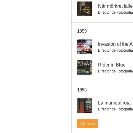
--
När mörkret falle
Director de Fotografía
Noche de circo
1959
--
--
Invasion of the 
Director de Fotografía
--
Rider in Blue
Director de Fotografía
1958
Llueve sobre nuestro amor
--
La maniquí roja
--
Director de Fotografía
Ver todo