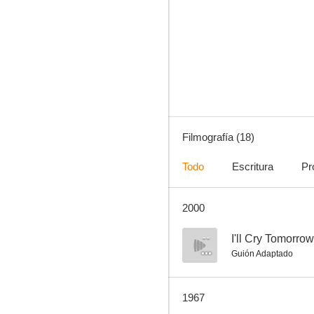
Los amores de Carmen
5.0
Filmografía (18)
Todo
Escritura
Pr
2000
Fuego de juventud
--
--
I'll Cry Tomorrow
Guión Adaptado
1967