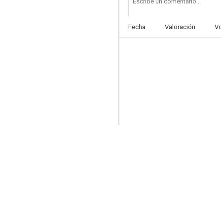
Fecha
Valoración
V
Más fuerte que la ley