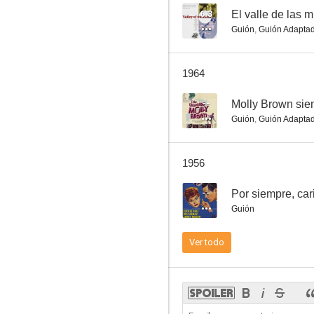
6.3
El valle de las 
Guión
,
Guión Adapta
Por siempre, cariño
1964
--
--
Molly Brown siem
Guión
,
Guión Adapta
1956
--
Por siempre, car
Guión
Flame and the Flesh
Ver todo
--