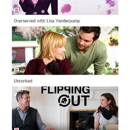
Overserved with Lisa Vanderpump
2009
--
Uncorked
2007
--