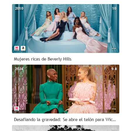
2010
10
Mujeres ricas de Beverly Hills
2024
9.8
Desafiando la gravedad: Se abre el telón para Wicked
2021
9.0