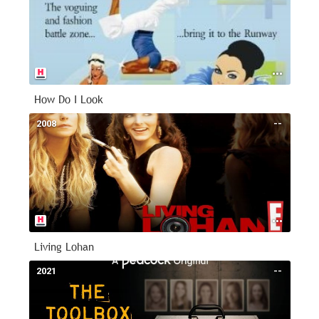
How Do I Look
2008
--
Living Lohan
2021
--