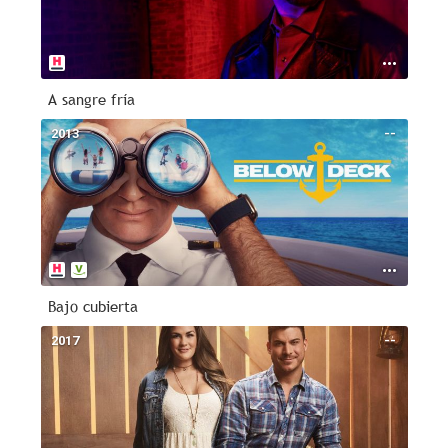
A sangre fría
2013
--
Bajo cubierta
2017
--