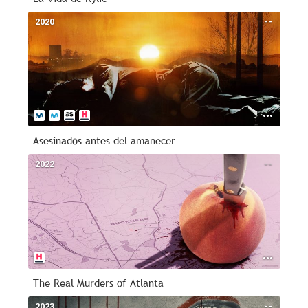
2020
--
Asesinados antes del amanecer
2022
--
The Real Murders of Atlanta
2023
--