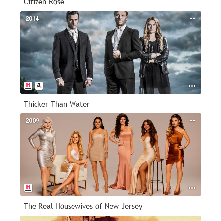
Citizen Rose
2014
--
Thicker Than Water
2009
--
The Real Housewives of New Jersey