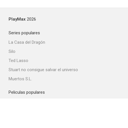
PlayMax
2026
Series populares
La Casa del Dragón
Silo
Ted Lasso
Stuart no consigue salvar el universo
Muertos S.L.
Peliculas populares
Spider-Man: Brand New Day
La odisea
Obsession