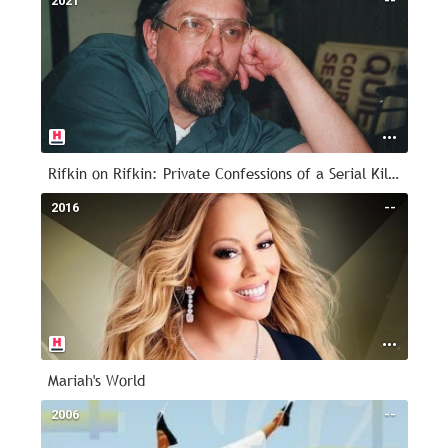
2021
--
Rifkin on Rifkin: Private Confessions of a Serial Killer
2016
--
Mariah's World
2006
--