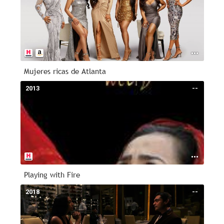
Mujeres ricas de Atlanta
2013
--
Playing with Fire
2018
--