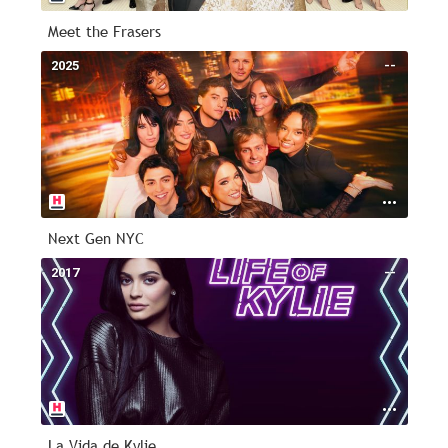
Meet the Frasers
2025
--
Next Gen NYC
2017
--
La Vida de Kylie