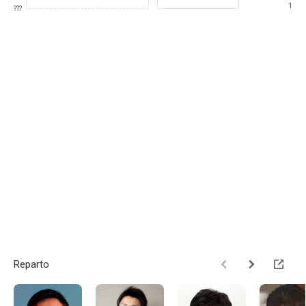
1
???
Reparto