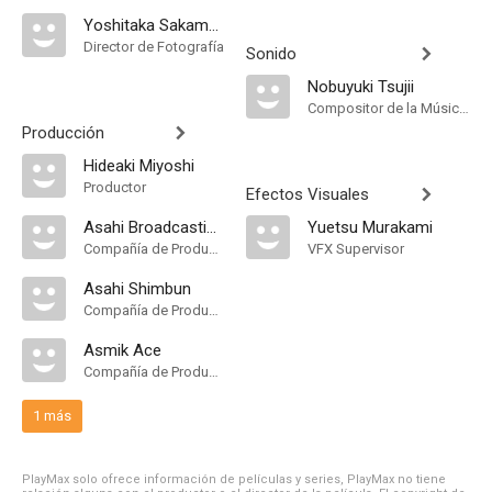
Yoshitaka Sakamoto
Director de Fotografía
Sonido
Nobuyuki Tsujii
Compositor de la Música Original
Producción
Hideaki Miyoshi
Productor
Efectos Visuales
Asahi Broadcasting Corporation
Yuetsu Murakami
Compañía de Produccion
VFX Supervisor
Asahi Shimbun
Compañía de Produccion
Asmik Ace
Compañía de Produccion
1 más
PlayMax solo ofrece información de películas y series, PlayMax no tiene