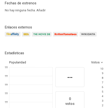
Fechas de estrenos
No hay ninguna fecha.
Añadir
Enlaces externos
Estadísticas
Popularidad
Votos
???
10
9
--
???
8
7
???
6
5
???
4
0
3
???
votos
2