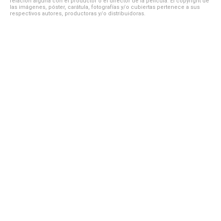
relación alguna con el productor o el director de la película. El copyright de
las imágenes, póster, carátula, fotografías y/o cubiertas pertenece a sus
respectivos autores, productoras y/o distribuidoras.