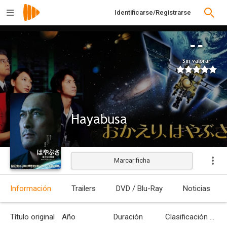
Identificarse/Registrarse
--
Sin valorar
Hayabusa
Marcar ficha
Estrenada
Información
Trailers
DVD / Blu-Ray
Noticias
Título original
Año
Duración
Clasificación por edades