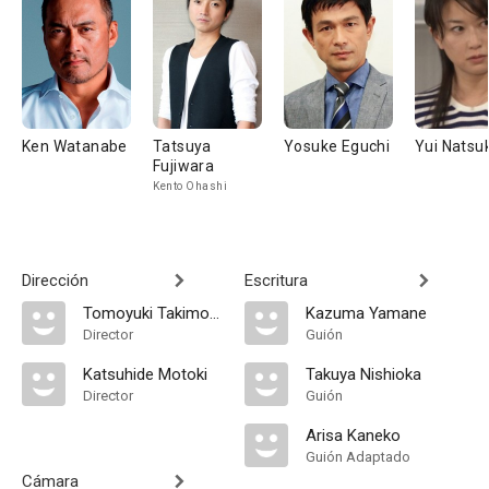
Ken Watanabe
Tatsuya
Yosuke Eguchi
Yui Nats
Fujiwara
Kento Ohashi
Dirección
Escritura
Tomoyuki Takimoto
Kazuma Yamane
Director
Guión
Katsuhide Motoki
Takuya Nishioka
Director
Guión
Arisa Kaneko
Guión Adaptado
Cámara