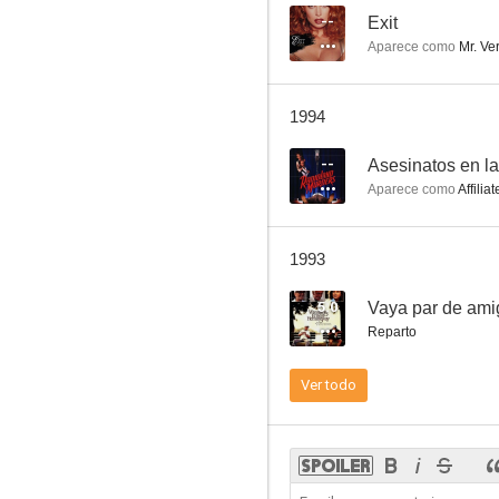
--
Exit
Aparece como
Mr. Ve
Chico celestial
1994
--
--
Asesinatos en la
Aparece como
Affiliat
1993
5.0
Vaya par de ami
Reparto
Exit
Ver todo
--