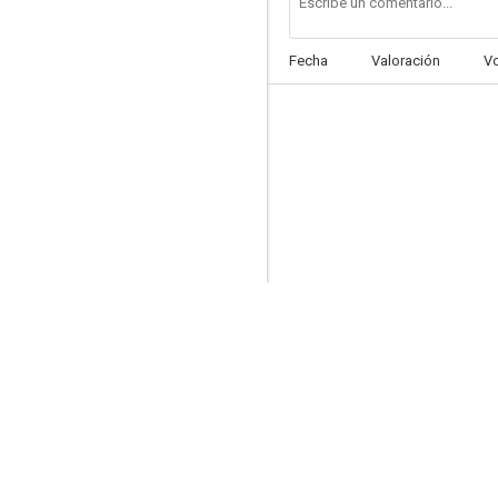
Fecha
Valoración
V
El tesoro escondido
--
Roxanne: The Prize Pulitzer
--