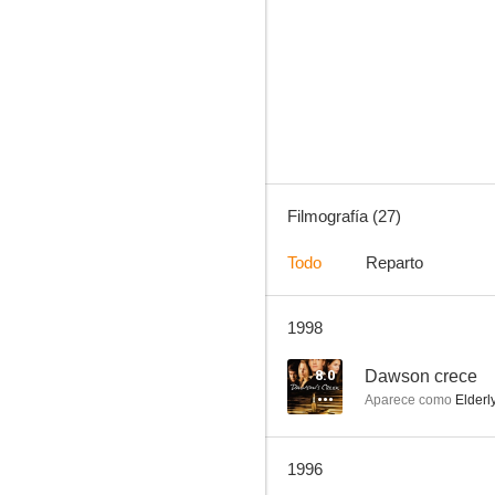
El Superpoderoso
6.8
Filmografía (27)
Todo
Reparto
1998
Dos Supersuperesbirros
5.3
8.0
Dawson crece
Aparece como
Elderl
1996