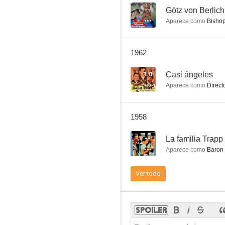
--
Götz von Berlic
Aparece como
Bishop
The Angel with the Trumpet
1962
--
1.0
Casi ángeles
Aparece como
Directo
1958
--
La familia Trapp
Aparece como
Baron 
Katharina, die Letzte (Catherine the Last)
Ver todo