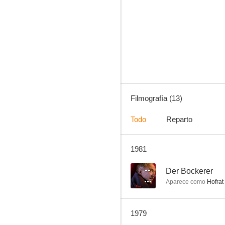
La familia Trapp en América
--
Filmografía (13)
Todo
Reparto
1981
La familia Trapp
--
--
Der Bockerer
Aparece como
Hofrat
1979