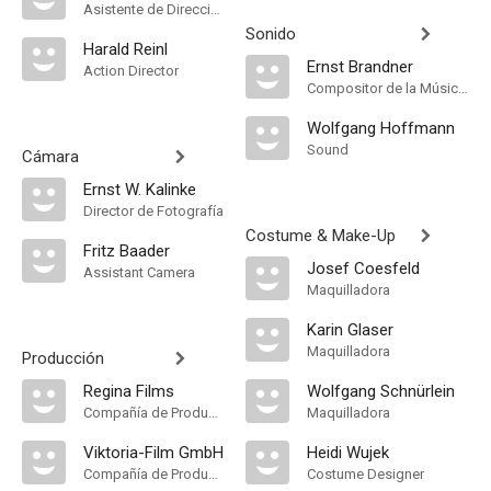
Asistente de Dirección
Sonido
Harald Reinl
Ernst Brandner
Action Director
Compositor de la Música Original, Música
Wolfgang Hoffmann
Sound
Cámara
Ernst W. Kalinke
Director de Fotografía
Costume & Make-Up
Fritz Baader
Josef Coesfeld
Assistant Camera
Maquilladora
Karin Glaser
Maquilladora
Producción
Regina Films
Wolfgang Schnürlein
Compañía de Produccion
Maquilladora
Viktoria-Film GmbH
Heidi Wujek
Compañía de Produccion
Costume Designer