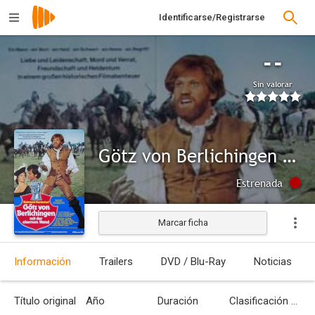
Identificarse/Registrarse
--
Sin valorar
Götz von Berlichingen mit der eisernen Hand
Estrenada
Marcar ficha
Información
Trailers
DVD / Blu-Ray
Noticias
Título original
Año
Duración
Clasificación por edades