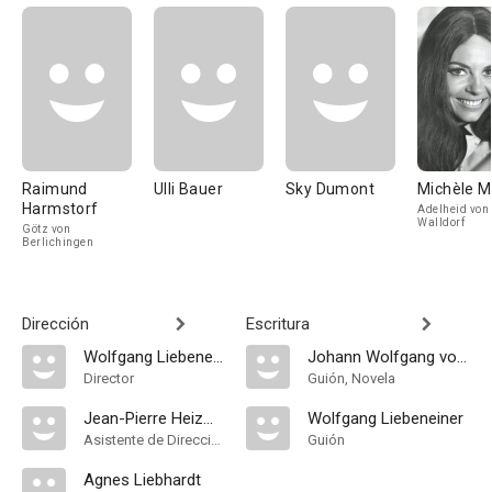
Raimund
Ulli Bauer
Sky Dumont
Michèle M
Harmstorf
Adelheid von
Walldorf
Götz von
Berlichingen
Dirección
Escritura
Wolfgang Liebeneiner
Johann Wolfgang von Goethe
Director
Guión, Novela
Jean-Pierre Heizmann
Wolfgang Liebeneiner
Asistente de Dirección
Guión
Agnes Liebhardt