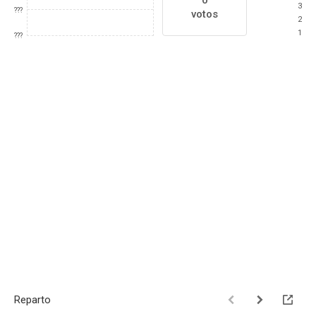
0
3
???
votos
2
1
???
Reparto