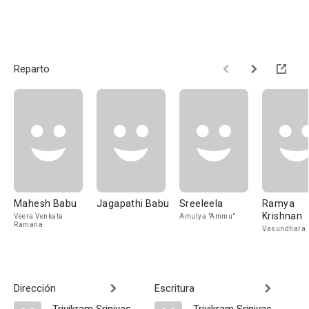
Reparto
Mahesh Babu
Jagapathi Babu
Sreeleela
Ramya
Krishnan
Veera Venkata
Amulya "Ammu"
Ramana
Vasundhara
Dirección
Escritura