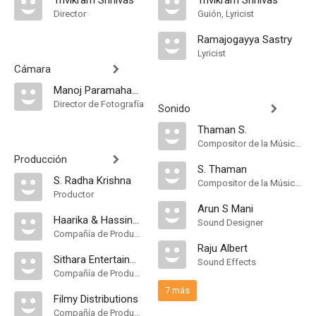
Trivikram Srinivas
Trivikram Srinivas
Director
Guión, Lyricist
Ramajogayya Sastry
Lyricist
Cámara
Manoj Paramahamsa
Director de Fotografía
Sonido
Thaman S.
Compositor de la Música Original
Producción
S. Thaman
S. Radha Krishna
Compositor de la Música Original
Productor
Arun S Mani
Haarika & Hassine Creations
Sound Designer
Compañía de Produccion
Raju Albert
Sithara Entertainments
Sound Effects
Compañía de Produccion
7 más
Filmy Distributions
Compañía de Produccion