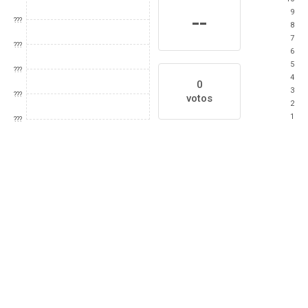
9
--
???
8
7
???
6
5
???
4
0
3
???
votos
2
1
???