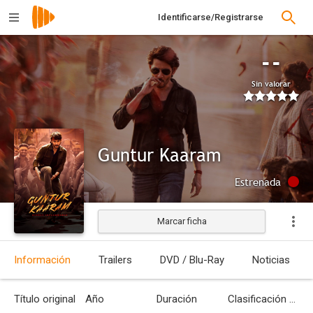
Identificarse/Registrarse
--
Sin valorar
Guntur Kaaram
Estrenada
Marcar ficha
Información
Trailers
DVD / Blu-Ray
Noticias
Título original
Año
Duración
Clasificación por edades