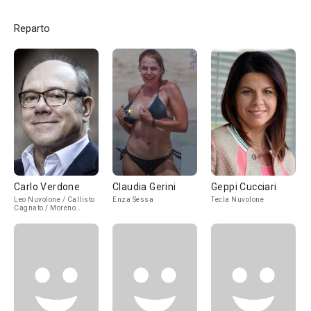
Reparto
Carlo Verdone
Claudia Gerini
Geppi Cucciari
Leo Nuvolone / Callisto
Enza Sessa
Tecla Nuvolone
Cagnato / Moreno
Vecchiarutti /
L'onorevole