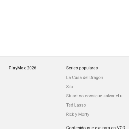
Perfecta armonía
--
PlayMax
2026
Series populares
La Casa del Dragón
Silo
Sesión de medianoche
Stuart no consigue salvar el universo
Ted Lasso
Rick y Morty
Contenido que expirara en VOD