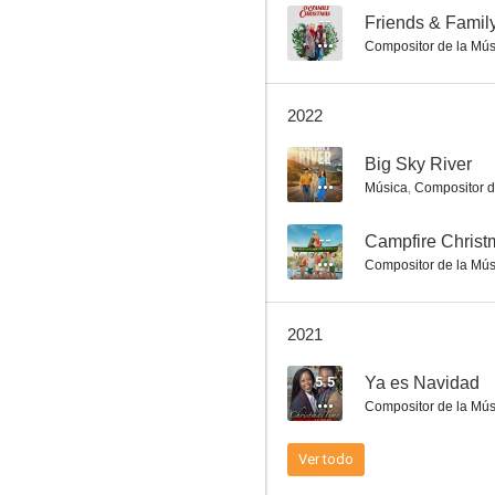
--
Friends & Famil
Compositor de la Mús
Una familia por Navidad
2022
6.0
--
Big Sky River
Música
,
Compositor d
--
Campfire Christ
Compositor de la Mús
2021
Vals de Navidad
5.5
Ya es Navidad
6.0
Compositor de la Mús
Ver todo