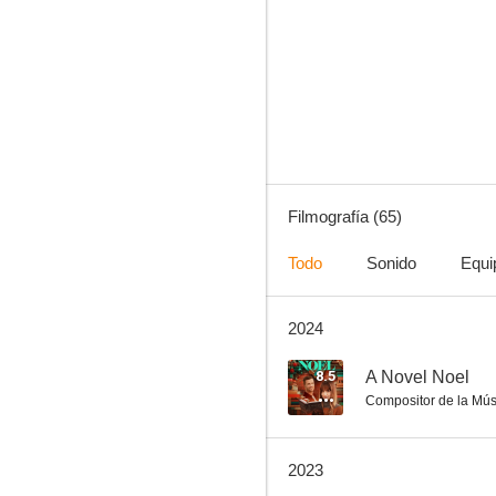
Más allá del límite
7.0
Filmografía (65)
Todo
Sonido
Equi
2024
Simplemente un respiro
6.5
8.5
A Novel Noel
Compositor de la Mús
2023