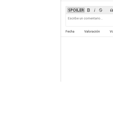
Y llegaste tú
Fecha
Valoración
V
5.5
Ya es Navidad
2.0