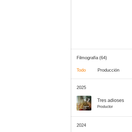
Bienvenidos al Sur
8.5
Filmografía (64)
Todo
Producción
2025
Piazza Fontana: La conspiración italiana
7.3
6.7
Tres adioses
Productor
2024