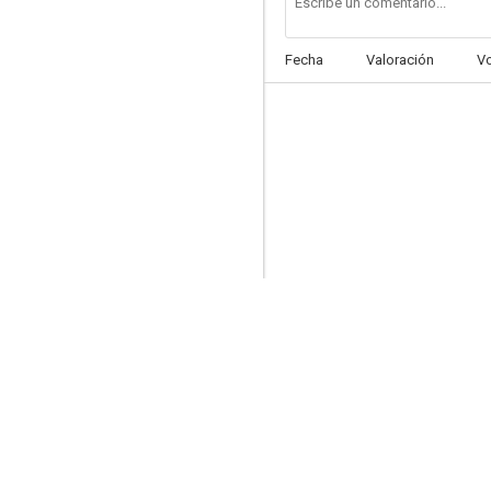
Fecha
Valoración
V
Citadel: Diana
6.7
Tres adioses
6.0