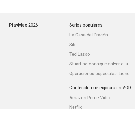
Caterina se va a Roma
PlayMax
2026
Series populares
--
La Casa del Dragón
Silo
Ted Lasso
Stuart no consigue salvar el universo
Operaciones especiales: Lioness
Contenido que expirara en VOD
El Zorro de tres patas
Amazon Prime Video
Netflix
Filmin
Movistar+