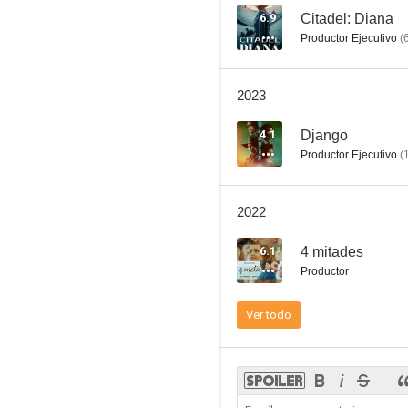
6.9
Citadel: Diana
Productor Ejecutivo
(
El inmortal: Una película de Gomorra
2023
7.0
4.1
Django
Productor Ejecutivo
(
2022
6.1
4 mitades
Productor
Il principe abusivo
Ver todo
6.9