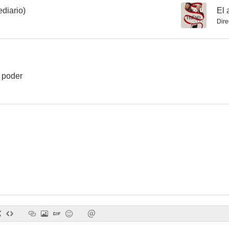
ediario)
6.0
El 
Dire
Alicia en el país de las maravillas
Los sentidos
Hijos de la m
6.5
6.4
 poder
En lo más profundo
La chica de mis sueños
Dom Hemi
6.0
5.7