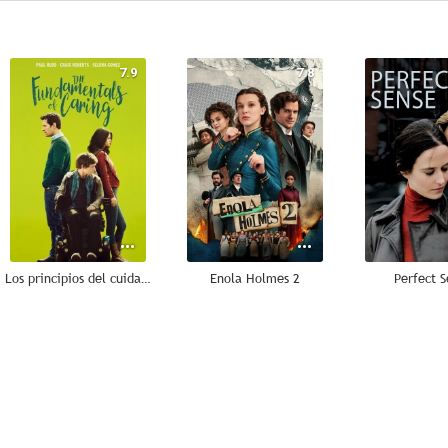
7.9
7.8
Los principios del cuidado
Enola Holmes 2
Perfect S
7.4
9.0