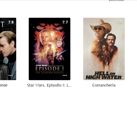
7.8
7.7
7.5
ense
Star Wars. Episodio I: La amenaza fantasma
Comanchería
8.4
8.4
8.2