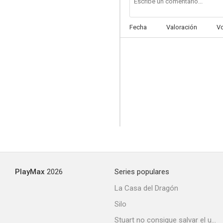
Fecha
Valoración
V
Tokyo Project
5.0
PlayMax
2026
Series populares
Obsesión
La Casa del Dragón
--
Silo
Stuart no consigue salvar el universo