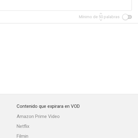
Mínimo de
50
palabras
rain
Las sombras del poder
Pensar como un perro
4.0
3.0
3.0
Contenido que expirara en VOD
 End
Obsesión
Young Adam
Amazon Prime Video
--
--
--
Netflix
Filmin