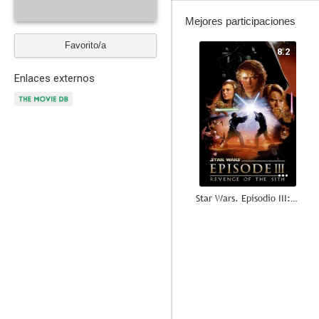
Mejores participaciones
Favorito/a
8.2
Enlaces externos
Star Wars. Episodio III: La venganza de los Sith
7.5