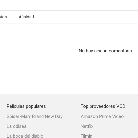
otos
Afinidad
La pérdida de un diamante lágrima
Fanática
The D T
4.9
4.7
No hay ningun comentario.
Peliculas populares
Top proveedores VOD
Campo de batalla: La Tierra
Young Ones
The Deep
Spider-Man: Brand New Day
Amazon Prime Video
--
--
La odisea
Netflix
La boca del diablo
Filmin