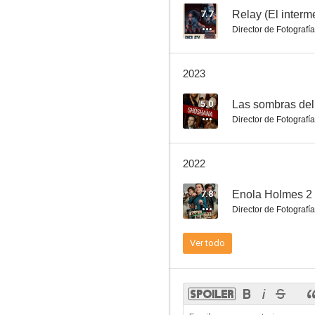
7.7
Relay (El interm
Director de Fotografía
Un día inesperado
2023
6.5
5.0
Las sombras del
Director de Fotografía
2022
7.8
Enola Holmes 2
Director de Fotografía
Cuenta atrás
Ver todo
6.0