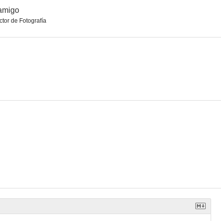
amigo
ctor de Fotografía
edianoche
Hallam Foe
¿Qué hacemos con Maisie?
6.1
6.0
6.0
ngway
El amigo
Greed
5.4
5.0
5.0