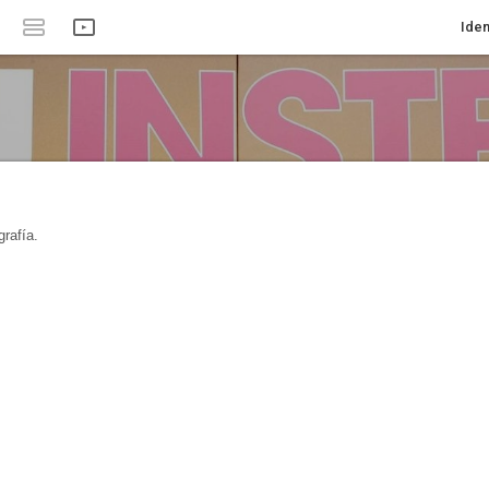
Iden
rafía.