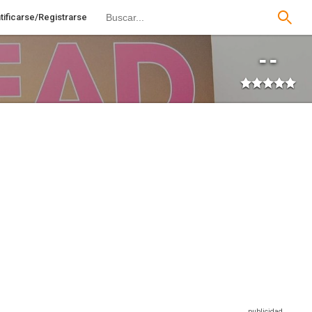
tificarse/Registrarse
--