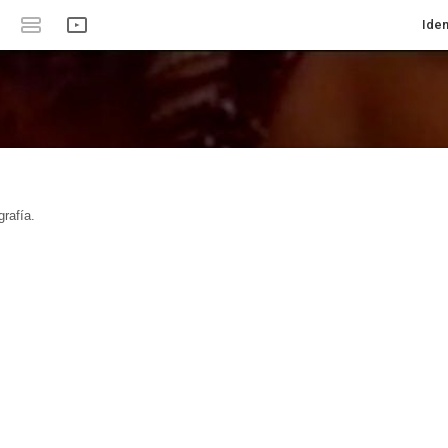
Iden
rafía.