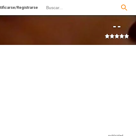
tificarse/Registrarse
--