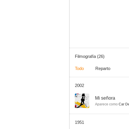
Alma rebelde
5.0
Filmografía (26)
Todo
Reparto
2002
Fuego de juventud
--
7.0
Mi señora
Aparece como
Car De
1951