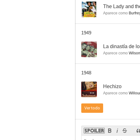
--
The Lady and th
Aparece como
Burfre
Hechizo
1949
--
--
La dinastía de l
Aparece como
Wilso
1948
--
Hechizo
Aparece como
Willou
Sunbonnet Sue
Ver todo
--