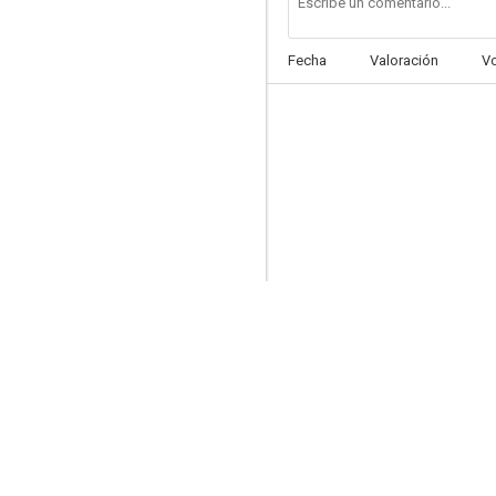
Fecha
Valoración
V
Horizontes salvajes
--
The Kid from Texas
--