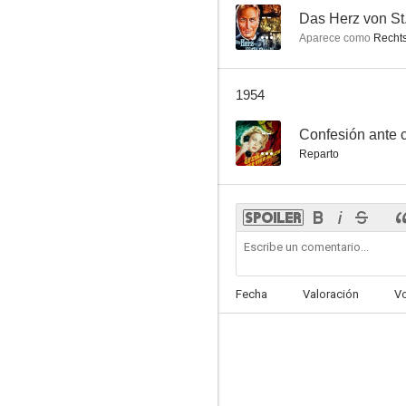
--
Das Herz von St.
Aparece como
Rechts
1954
--
Confesión ante c
Reparto
Fecha
Valoración
V