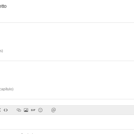
tto
os
)
capítulo
)