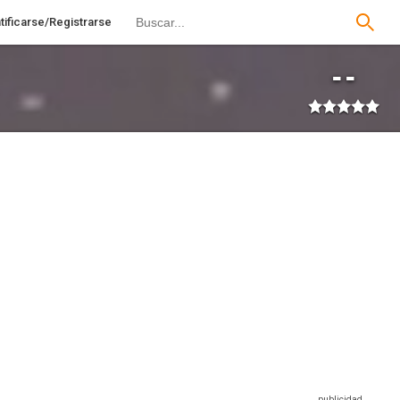
tificarse/Registrarse
--