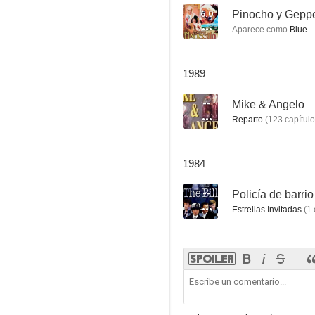
6.0
Pinocho y Geppe
Aparece como
Blue
1989
--
Mike & Angelo
Reparto
(
123
capítul
1984
--
Policía de barrio
Estrellas Invitadas
(
1