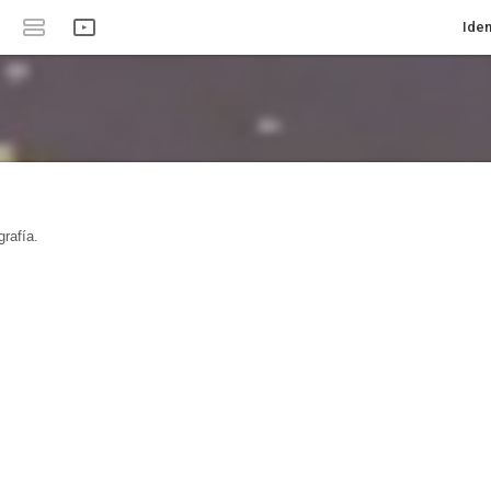
Iden
rafía.