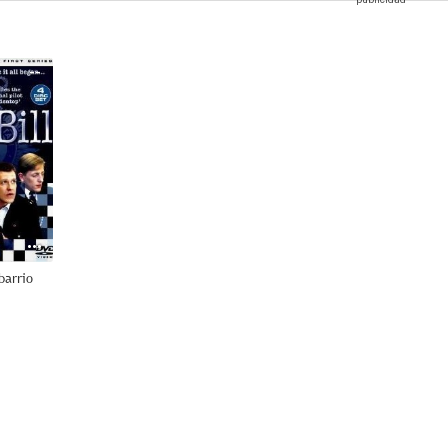
--
barrio