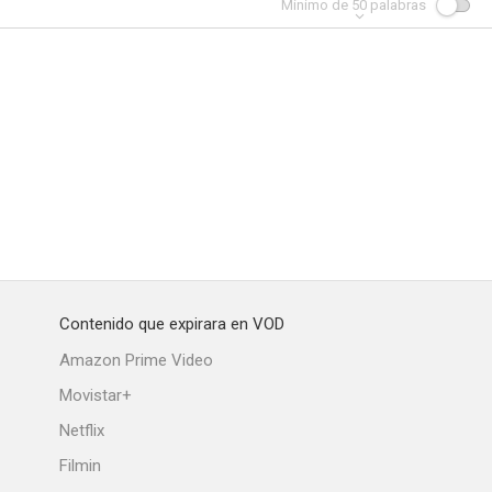
Mínimo de
50
palabras
Contenido que expirara en VOD
Amazon Prime Video
Movistar+
Netflix
Filmin