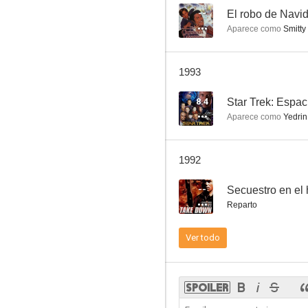
--
El robo de Navi
Aparece como
Smitty
Secuestro en el hospital
1993
--
8.4
Star Trek: Espa
Aparece como
Yedrin
1992
--
Secuestro en el 
Reparto
Matlock
Ver todo
--