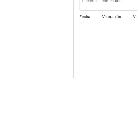
Fecha
Valoración
V
Matt Houston
--
Familia