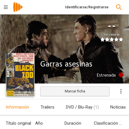
Identificarse/Registrarse
--
Sin valorar
Garras asesinas
Estrenada
Marcar ficha
Información
Trailers
DVD / Blu-Ray
(1)
Noticias
Título original
Año
Duración
Clasificación por edades