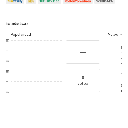
Estadísticas
Popularidad
Votos
???
10
9
--
???
8
7
???
6
5
???
4
0
3
???
votos
2
1
???