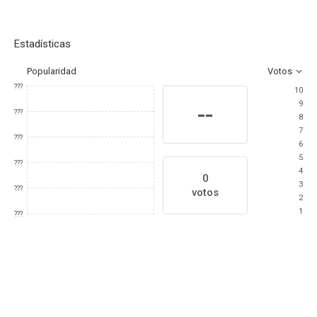
Estadísticas
Popularidad
Votos
???
10
9
--
???
8
7
???
6
5
???
4
0
3
???
votos
2
1
???