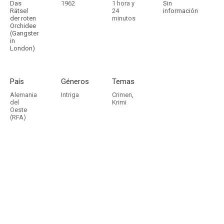
Das
1962
1 hora y
Sin
Rätsel
24
información
der roten
minutos
Orchidee
(Gangster
in
London)
País
Géneros
Temas
Alemania
Intriga
Crimen
,
del
Krimi
Oeste
(RFA)