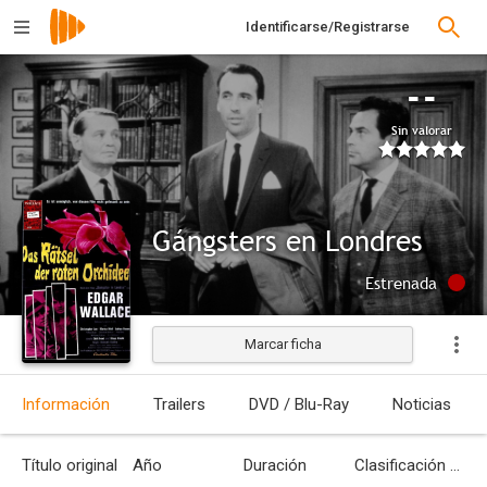
Identificarse/Registrarse
--
Sin valorar
Gángsters en Londres
Estrenada
Marcar ficha
Información
Trailers
DVD / Blu-Ray
Noticias
Título original
Año
Duración
Clasificación por edades