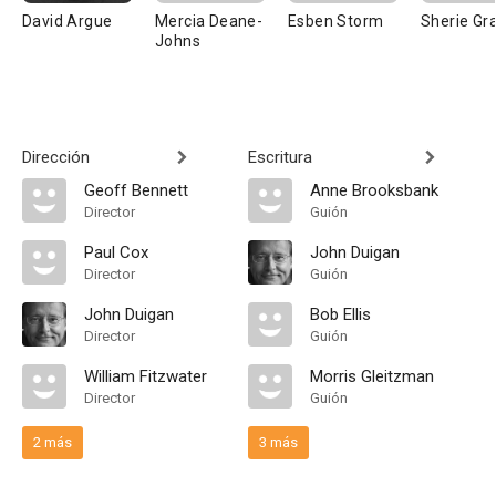
David Argue
Mercia Deane-
Esben Storm
Sherie G
Johns
Dirección
Escritura
Geoff Bennett
Anne Brooksbank
Director
Guión
Paul Cox
John Duigan
Director
Guión
John Duigan
Bob Ellis
Director
Guión
William Fitzwater
Morris Gleitzman
Director
Guión
2 más
3 más