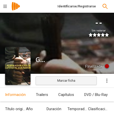
Identificarse/Registrarse
--
Sin valorar
Ganadores
Finalizada
Marcar ficha
Información
Trailers
Capítulos
DVD / Blu-Ray
Título original
Año
Duración
Temporadas
Clasificación por edades