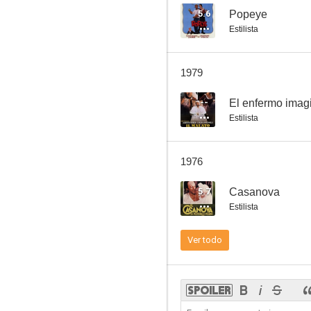
5.6
Popeye
Estilista
Sé que sabes que lo sé
1979
--
--
El enfermo imag
Estilista
1976
5.7
Casanova
Estilista
La madrastra del seminarista
Ver todo
--