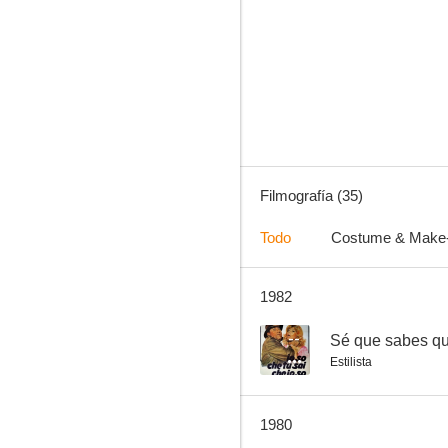
La batalla de Anzio
5.4
Filmografía (35)
Todo
Costume & Make
1982
Lucky Luciano
--
--
Sé que sabes qu
Estilista
1980