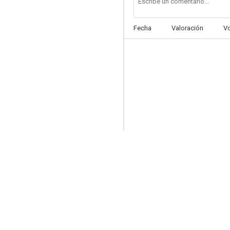
Fecha
Valoración
V
Tosca
--
El cerebro del mal
--