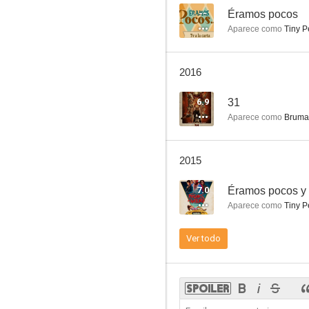
--
Éramos pocos
Aparece como
Tiny P
31
2016
6.3
6.9
31
Aparece como
Bruma
2015
7.0
Éramos pocos y l
Aparece como
Tiny P
In the Time It Takes to Get There
Ver todo
4.0