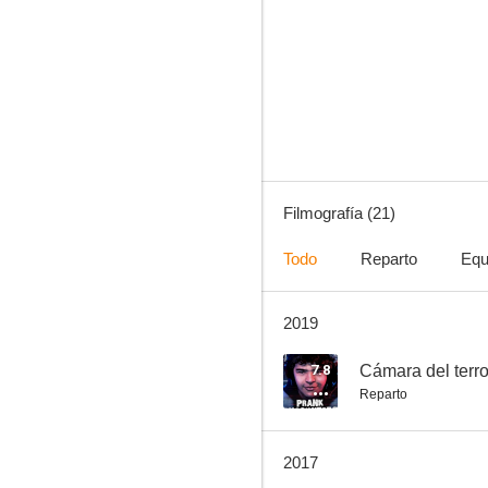
Looney Tunes: De nuevo en acción
9.2
Filmografía (21)
Todo
Reparto
Equ
2019
The Eric Andre Show
6.9
7.8
Cámara del terro
Reparto
2017