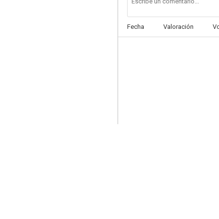
Fecha
Valoración
V
El maestro del disfraz
--
My Son, My Son, What Have Ye Done