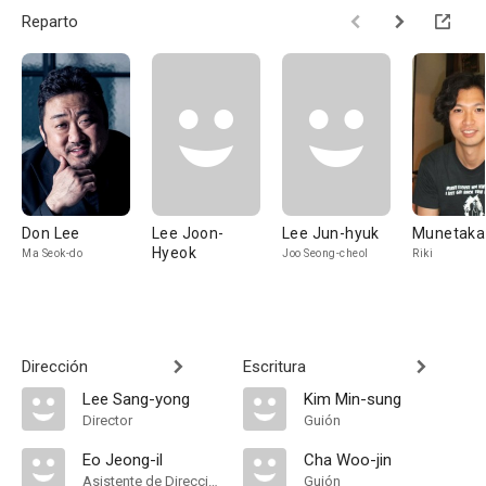
Reparto
Don Lee
Lee Joon-
Lee Jun-hyuk
Munetaka
Hyeok
Ma Seok-do
Joo Seong-cheol
Riki
Dirección
Escritura
Lee Sang-yong
Kim Min-sung
Director
Guión
Eo Jeong-il
Cha Woo-jin
Asistente de Dirección
Guión