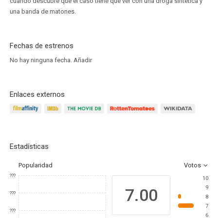
cuando descubre que el caso tiene que ver con una droga sintética y
una banda de matones.
Fechas de estrenos
No hay ninguna fecha.
Añadir
Enlaces externos
Estadísticas
Popularidad
Votos
???
10
9
7.00
???
8
7
???
6