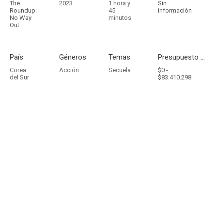
The
2023
1 hora y
Sin
Roundup:
45
información
No Way
minutos
Out
País
Géneros
Temas
Presupuesto - Ingresos
Corea
Acción
Secuela
$0 -
del Sur
$83.410.298