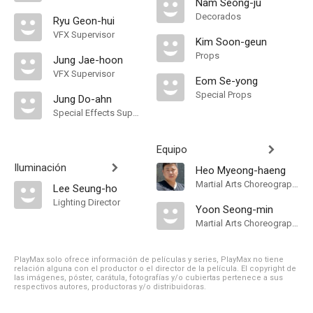
Nam Seong-ju
Decorados
Ryu Geon-hui
VFX Supervisor
Kim Soon-geun
Props
Jung Jae-hoon
VFX Supervisor
Eom Se-yong
Special Props
Jung Do-ahn
Special Effects Supervisor
Equipo
Iluminación
Heo Myeong-haeng
Martial Arts Choreographer
Lee Seung-ho
Lighting Director
Yoon Seong-min
Martial Arts Choreographer
PlayMax solo ofrece información de películas y series, PlayMax no tiene
relación alguna con el productor o el director de la película. El copyright de
las imágenes, póster, carátula, fotografías y/o cubiertas pertenece a sus
respectivos autores, productoras y/o distribuidoras.