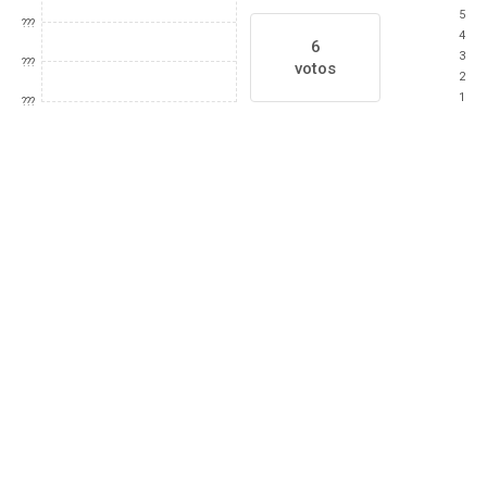
5
???
4
6
3
???
votos
2
1
???