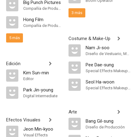
Boom Operator
Big Punch Pictures
Compañía de Produccion
3 más
Hong Film
Compañía de Produccion
5 más
Costume & Make-Up
Nam Ji-soo
Diseño de Vestuario, Makeup & Hair
Edición
Pee Dae-sung
Special Effects Makeup Artist
Kim Sun-min
Editor
Seol Ha-woon
Special Effects Makeup Artist
Park Jin-young
Digital Intermediate
Arte
Efectos Visuales
Bang Gil-sung
Diseño de Producción
Jeon Min-kyoo
Visual Effects