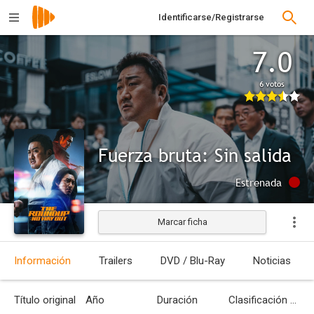
Identificarse/Registrarse
7.0
6 votos
Fuerza bruta: Sin salida
Estrenada
Marcar ficha
Información
Trailers
DVD / Blu-Ray
Noticias
Título original
Año
Duración
Clasificación por edades