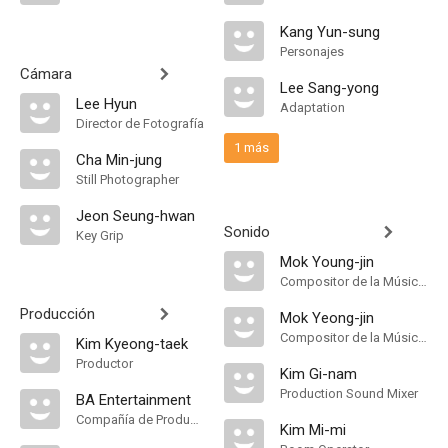
Kang Yun-sung
Personajes
Cámara
Lee Sang-yong
Lee Hyun
Adaptation
Director de Fotografía
1 más
Cha Min-jung
Still Photographer
Jeon Seung-hwan
Sonido
Key Grip
Mok Young-jin
Compositor de la Música Original
Producción
Mok Yeong-jin
Compositor de la Música Original
Kim Kyeong-taek
Productor
Kim Gi-nam
Production Sound Mixer
BA Entertainment
Compañía de Produccion
Kim Mi-mi