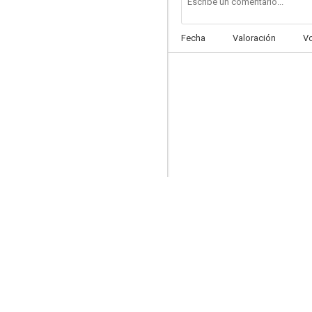
Fecha
Valoración
V
The Skulls: Sociedad Secreta
4.8
Juego de supervivencia
--