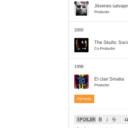
7.4
Jóvenes salvaje
Productor
Network, un mundo implacable
2000
6.4
6.1
The Skulls: Soc
Co-Productor
1998
--
El clan Sinatra
Productor
Maridos
Ver todo
6.1