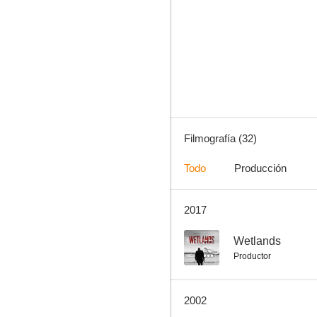
Superdetective en Hollywood II
7.5
Filmografía (32)
Todo
Producción
2017
Cowboy de medianoche
7.2
--
Wetlands
Productor
2002