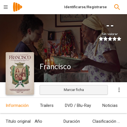
Identificarse/Registrarse
--
Sin valorar
Francisco
Marcar ficha
Estrenada
Información
Trailers
DVD / Blu-Ray
Noticias
Título original
Año
Duración
Clasificación por edades