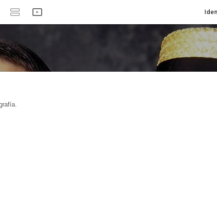
Iden
rafía.