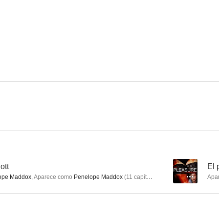
ott
--
El 
ope Maddox
,
Aparece como
Penelope Maddox
(
11
capítulos
)
Apa