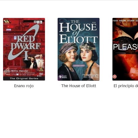
8.3
--
Enano rojo
The House of Eliott
El principio d