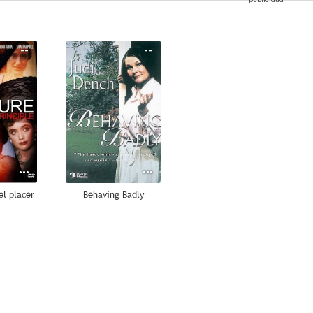
--
--
el placer
Behaving Badly