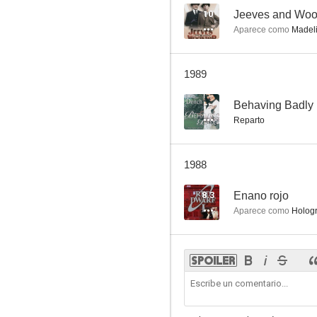
10
Jeeves and Woo
Aparece como
Madeli
1989
--
Behaving Badly
Reparto
1988
8.3
Enano rojo
Aparece como
Hologr