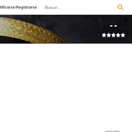
tificarse/Registrarse
--