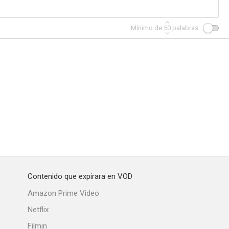
Mínimo de
50
palabras
Contenido que expirara en VOD
Amazon Prime Video
Netflix
Filmin