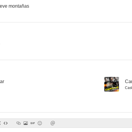
ueve montañas
Un buen hombre
Cartels
Orizo
--
e
ar
--
Car
Cast
Faida