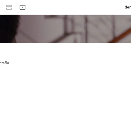
Iden
rafía.