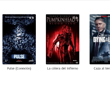
6.0
7.0
Pulse (Conexión)
La cólera del infierno
Caza al ter
6.0
6.0