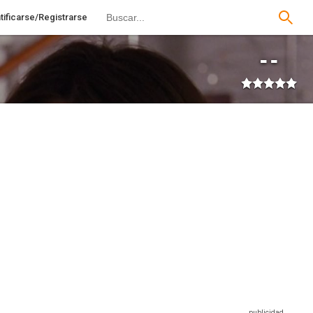
tificarse/Registrarse
--