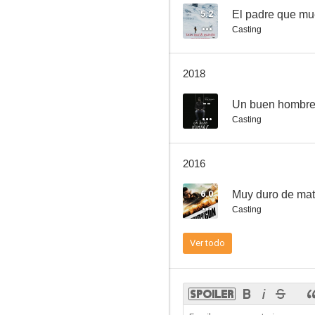
5.2
El padre que m
Casting
El año nuevo que nunca llegó
2018
--
--
Un buen hombr
Casting
2016
6.0
Muy duro de mat
Casting
Them
Ver todo