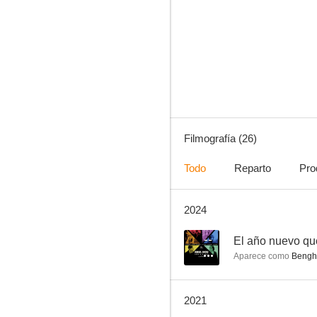
Al lado del enemigo
5.5
Filmografía (26)
Todo
Reparto
Pro
2024
Muerte en Tombstone
--
--
El año nuevo qu
Aparece como
Benghe
2021