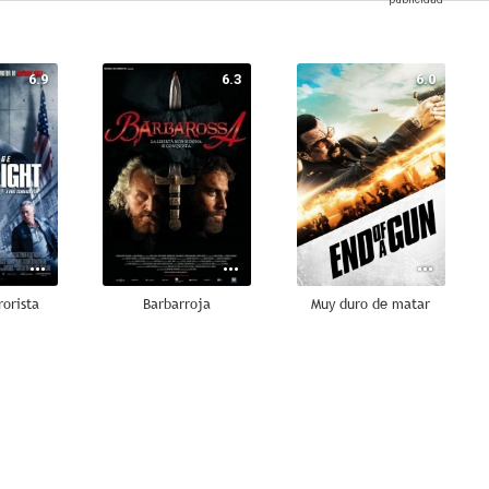
6.9
6.3
6.0
rorista
Barbarroja
Muy duro de matar
5.8
5.8
5.6