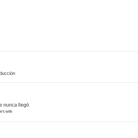
Hard Corps
El detonador
5.4
5.4
ducción
A Good Man
7 Segundos
--
--
e nunca llegó
's wife