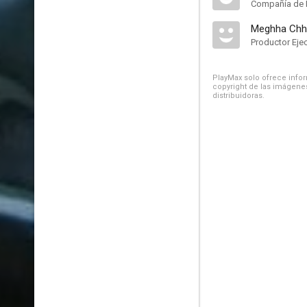
Compañía de 
Meghha Chh
Productor Eje
PlayMax solo ofrece inform
copyright de las imágenes
distribuidoras.