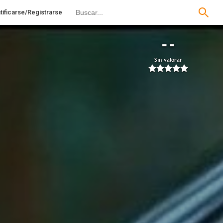
tificarse/Registrarse
--
Sin valorar