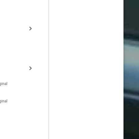
inal
inal