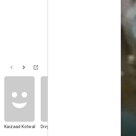
Kaizaad Kotwal
Divya Seth
Govind Pandey
Kitu Gidwa