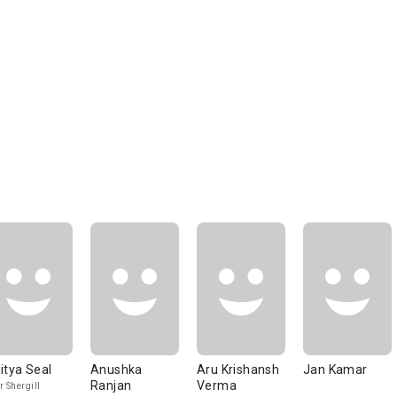
itya Seal
Anushka
Aru Krishansh
Jan Kamar
Ranjan
Verma
r Shergill