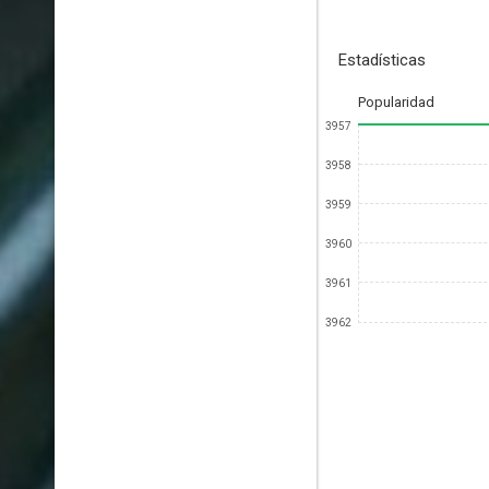
Estadísticas
Popularidad
3957
3958
3959
3960
3961
3962