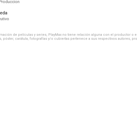
Produccion
eda
cutivo
ación de películas y series, PlayMax no tiene relación alguna con el productor o el d
, póster, carátula, fotografías y/o cubiertas pertenece a sus respectivos autores, pr