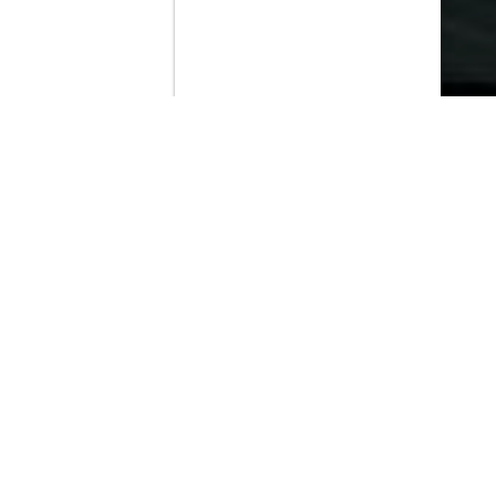
Contenido que expirara en VOD
Amazon Prime Video
Netflix
Filmin
Movistar+
Movistar+ Fibra