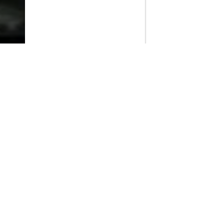
PlayMax
2026
Series populares
La Casa del Dragón
Silo
Stuart no consigue salvar el universo
Ted Lasso
Operaciones especiales: Lioness
Acerca de PlayMax
Apps
API
Términos y Condiciones