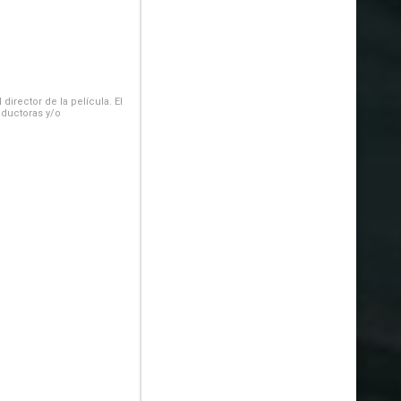
irector de la película. El
oductoras y/o