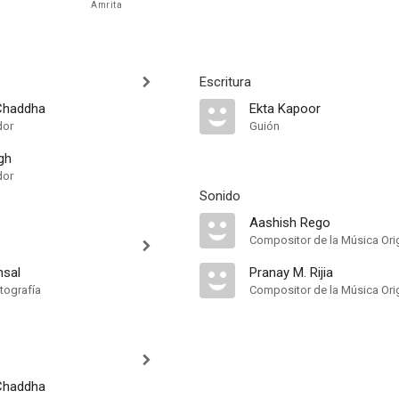
Amrita
Escritura
 Chaddha
Ekta Kapoor
dor
Guión
gh
dor
Sonido
Aashish Rego
Compositor de la Música Orig
nsal
Pranay M. Rijia
tografía
Compositor de la Música Orig
 Chaddha