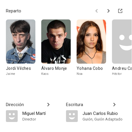
Reparto
Jordi Vilches
Álvaro Monje
Yohana Cobo
Andreu Ca
Jaime
Kaos
Noa
Héctor
Dirección
Escritura
Miguel Martí
Juan Carlos Rubio
Director
Guión, Guión Adaptado