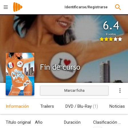
Identificarse/Registrarse
6.4
9 votos
Fin de curso
Marcar ficha
Estrenada
Información
Trailers
DVD / Blu-Ray
(1)
Noticias
Título original
Año
Duración
Clasificación por edades