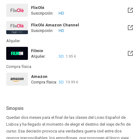
FlixOlé
Suscripción:
HD
FlixOlé Amazon Channel
Suscripción:
HD
Alquiler
Filmin
Alquiler:
SD
1.95 €
Disponible hasta el Vie, 27 Nov 2026 (Quedan 3 meses)
Compra física
Amazon
Compra física:
SD
19.99 €
Sinopsis
Quedan dos meses para el final de las clases del Liceo Español de
Lisboa y ha llegado el momento de elegir el destino del viaje de fin de
curso. Esa decisión provoca una verdadera guerra civil entre dos
grupos irreconciliables: los empollones, que proponen el típico viaje