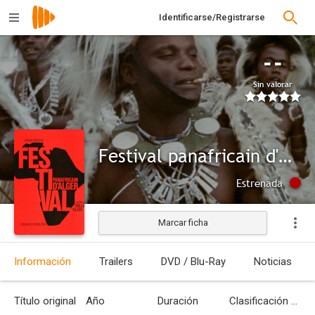
Identificarse/Registrarse
--
Sin valorar
Festival panafricain d'Alger
Estrenada
Marcar ficha
Información
Trailers
DVD / Blu-Ray
Noticias
Título original
Año
Duración
Clasificación por edades