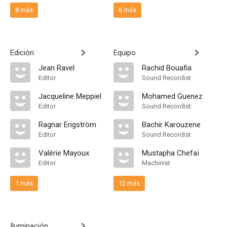
8 más
6 más
Edición
Equipo
Jean Ravel
Rachid Bouafia
Editor
Sound Recordist
Jacqueline Meppiel
Mohamed Guenez
Editor
Sound Recordist
Ragnar Engström
Bachir Karouzene
Editor
Sound Recordist
Valérie Mayoux
Mustapha Chefaï
Editor
Machinist
1 más
12 más
Iluminación