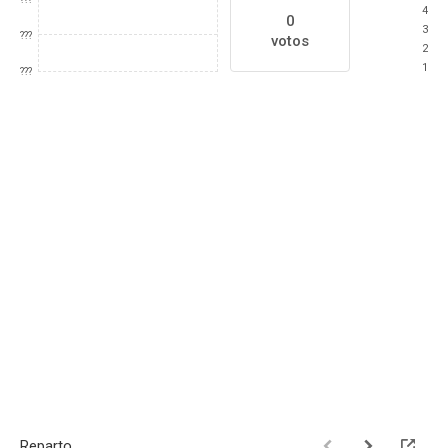
4
0
3
???
votos
2
1
???
Reparto