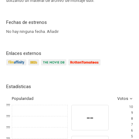
utilizando un material de archivo de montaje sutil.
Fechas de estrenos
No hay ninguna fecha.
Añadir
Enlaces externos
Estadísticas
Popularidad
Votos
???
10
9
--
???
8
7
???
6
5
???