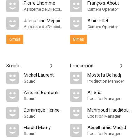
Pierre Lhomme
François About
Asistente de Dirección
Camera Operator
Jacqueline Meppiel
Alain Pillet
Asistente de Dirección
Camera Operator
6 más
8 más
Sonido
Producción
Michel Laurent
Mostefa Belhadj
Sound
Production Manager
Antoine Bonfanti
Ali Sria
Sound
Location Manager
Dominique Hennequin
Mahmoud Haddidouche
Sound
Location Manager
Harald Maury
Abdelhamid Madjid
Sound
Location Manager