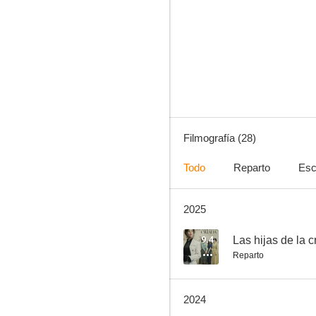
Rapa
7.4
Filmografía (28)
Todo
Reparto
Esc
2025
El desorden que dejas
9.4
9.4
Las hijas de la c
Reparto
2024