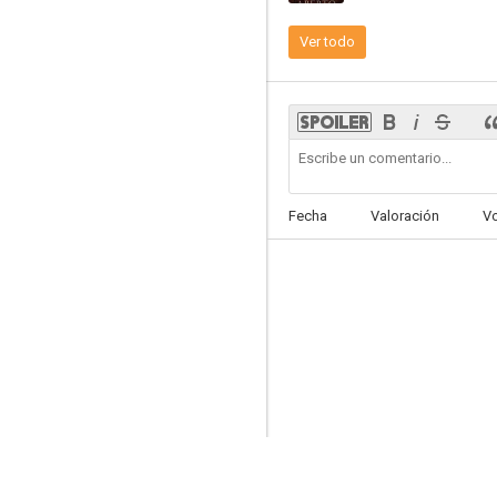
Ver todo
Cuñados
4.9
Fecha
Valoración
V
Cuerpo abierto
--