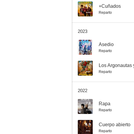
4.7
+Cuñados
Reparto
Las hijas de la criada
2023
8.0
6.0
Asedio
Reparto
--
Los Argonautas 
Reparto
2022
Eroski Paraíso
7.8
Rapa
6.2
Reparto
4.9
Cuerpo abierto
Reparto