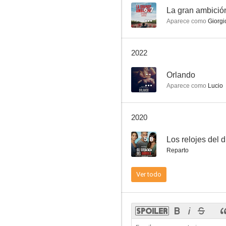
6.7
La gran ambició
Aparece como
Giorgi
La puta del rey
2022
5.0
--
Orlando
Aparece como
Lucio
2020
5.8
Los relojes del d
Reparto
La profecía
Ver todo
--