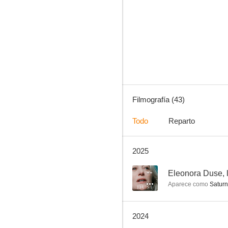
Don Matteo
6.7
Filmografía (43)
Todo
Reparto
2025
La gran ambición
6.0
--
Eleonora Duse, l
Aparece como
Saturni
2024