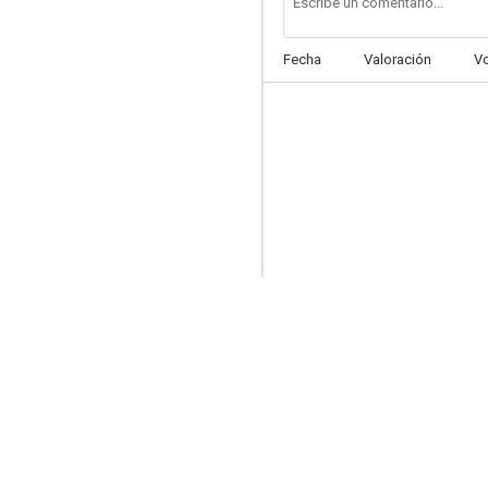
Fecha
Valoración
V
Kostas
--
Corazón puro
--