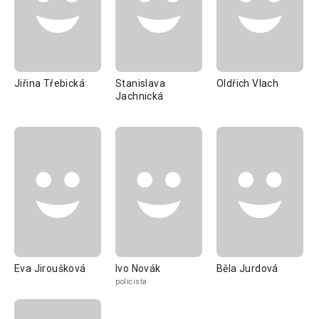
Jiřina Třebická
Stanislava
Oldřich Vlach
Jachnická
Eva Jiroušková
Ivo Novák
Běla Jurdová
policista