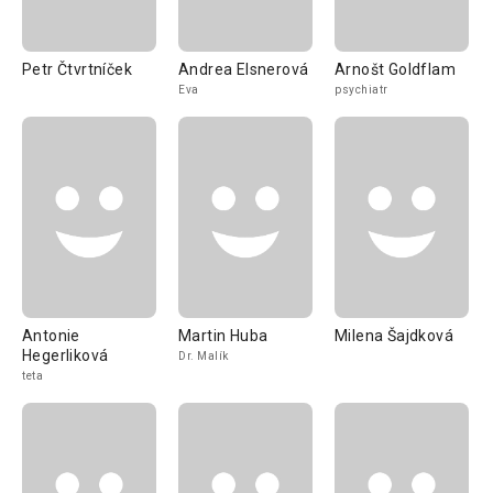
Petr Čtvrtníček
Andrea Elsnerová
Arnošt Goldflam
Eva
psychiatr
Antonie
Martin Huba
Milena Šajdková
Hegerliková
Dr. Malík
teta