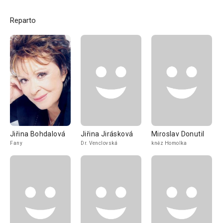
Reparto
Jiřina Bohdalová
Jiřina Jirásková
Miroslav Donutil
Fany
Dr. Venclovská
kněz Homolka