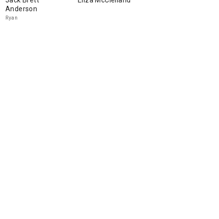
Jack Brett
Eliza McClelland
Anderson
Ryan