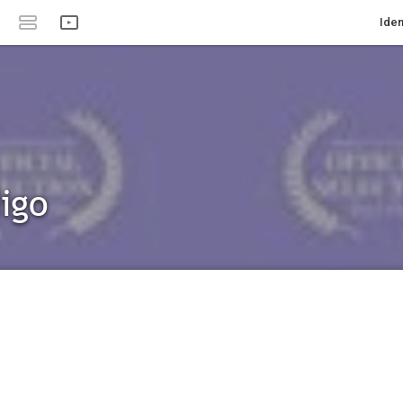
Iden
digo