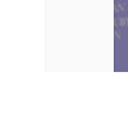
Contenido que expirara en VOD
Amazon Prime Video
Netflix