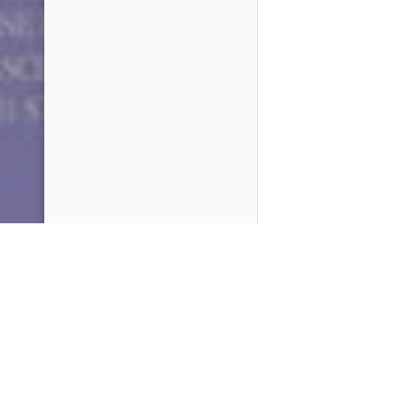
PlayMax
2026
Series populares
La Casa del Dragón
Silo