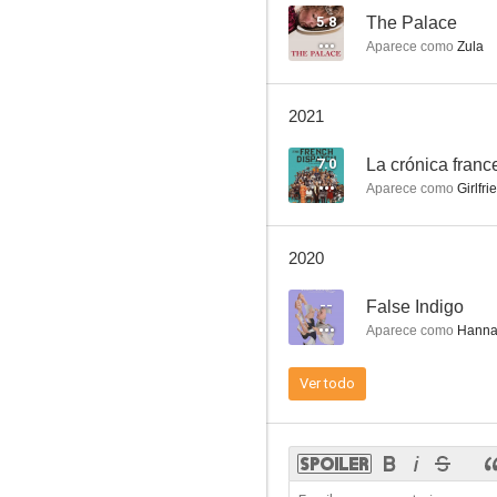
5.8
The Palace
Aparece como
Zula
Unhallowed Ground
2021
--
7.0
La crónica franc
Aparece como
Girlfri
2020
--
False Indigo
Aparece como
Hann
Looted
Ver todo