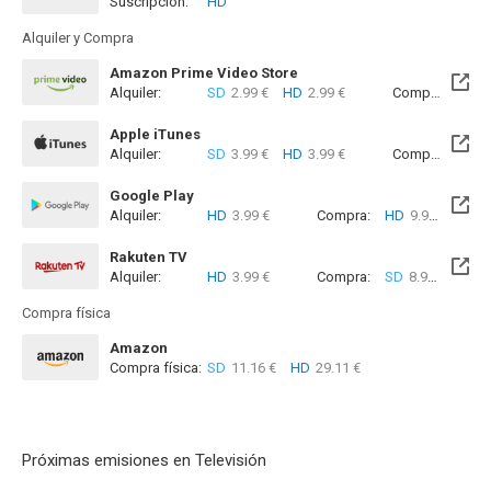
Suscripción:
HD
Alquiler y Compra
Amazon Prime Video Store
Alquiler:
SD
2.99 €
HD
2.99 €
Compra:
SD
7
Apple iTunes
Alquiler:
SD
3.99 €
HD
3.99 €
Compra:
SD
8
Google Play
Alquiler:
HD
3.99 €
Compra:
HD
9.99 €
Rakuten TV
Alquiler:
HD
3.99 €
Compra:
SD
8.99 €
HD
8
Compra física
Amazon
Compra física:
SD
11.16 €
HD
29.11 €
Próximas emisiones en Televisión