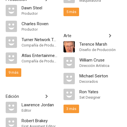
Maquilladora
Dawn Steel
5 más
Productor
Charles Roven
Productor
Arte
Turner Network Television
Terence Marsh
Compañía de Produccion
Diseño de Producción
Atlas Entertainment
William Cruse
Compañía de Produccion
Dirección Artística
9 más
Michael Seirton
Decorados
Ron Yates
Edición
Set Designer
Lawrence Jordan
3 más
Editor
Robert Brakey
First Assistant Editor