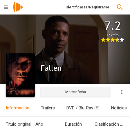
Identificarse/Registrarse
7.2
77 votos
Fallen
Marcar ficha
Estrenada
Información
Trailers
DVD / Blu-Ray
(5)
Noticias
Título original
Año
Duración
Clasificación por edades