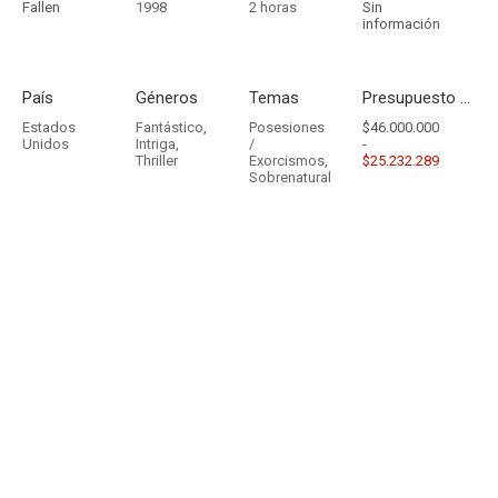
Fallen
1998
2 horas
Sin
información
País
Géneros
Temas
Presupuesto - Ingresos
Estados
Fantástico
,
Posesiones
$46.000.000
Unidos
Intriga
,
/
-
Thriller
Exorcismos
,
$25.232.289
Sobrenatural