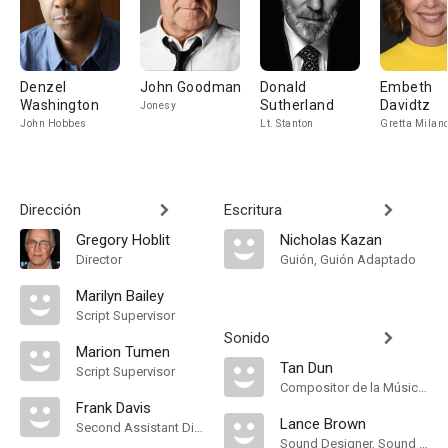
Denzel
John Goodman
Donald
Embeth
Washington
Sutherland
Davidtz
Jonesy
John Hobbes
Lt. Stanton
Gretta Milan
Dirección
Escritura
Gregory Hoblit
Nicholas Kazan
Director
Guión, Guión Adaptado
Marilyn Bailey
Script Supervisor
Sonido
Marion Tumen
Tan Dun
Script Supervisor
Compositor de la Música Original
Frank Davis
Lance Brown
Second Assistant Director, First Assistant Director
Sound Designer, Sound Editor