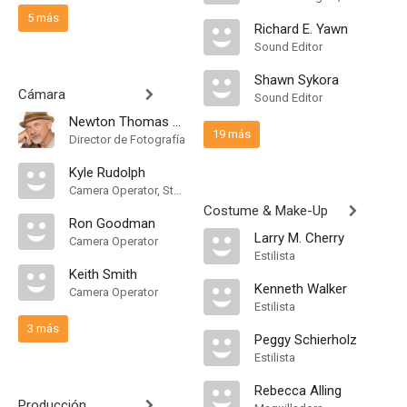
5 más
Richard E. Yawn
Sound Editor
Shawn Sykora
Cámara
Sound Editor
Newton Thomas Sigel
19 más
Director de Fotografía
Kyle Rudolph
Camera Operator, Steadicam Operator
Costume & Make-Up
Ron Goodman
Larry M. Cherry
Camera Operator
Estilista
Keith Smith
Kenneth Walker
Camera Operator
Estilista
3 más
Peggy Schierholz
Estilista
Rebecca Alling
Producción