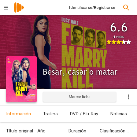
Identificarse/Registrarse
6.6
4 votos
Besar, casar o matar
Marcar ficha
Información
Trailers
DVD / Blu-Ray
Noticias
Título original
Año
Duración
Clasificación por edades