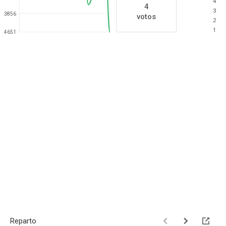
4
4
3
3856
votos
2
1
4651
Reparto