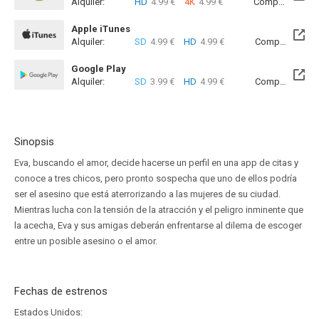
Alquiler:
HD
4.99 €
4K
4.99 €
Compra:
HD
1
Apple iTunes
Alquiler:
SD
4.99 €
HD
4.99 €
Compra:
SD
1
Google Play
Alquiler:
SD
3.99 €
HD
4.99 €
Compra:
SD
1
Sinopsis
Eva, buscando el amor, decide hacerse un perfil en una app de citas y
conoce a tres chicos, pero pronto sospecha que uno de ellos podría
ser el asesino que está aterrorizando a las mujeres de su ciudad.
Mientras lucha con la tensión de la atracción y el peligro inminente que
la acecha, Eva y sus amigas deberán enfrentarse al dilema de escoger
entre un posible asesino o el amor.
Fechas de estrenos
Estados Unidos: