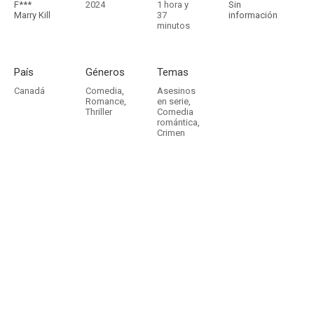
F***
2024
1 hora y
Sin
Marry Kill
37
información
minutos
País
Géneros
Temas
Canadá
Comedia
,
Asesinos
Romance
,
en serie
,
Thriller
Comedia
romántica
,
Crimen