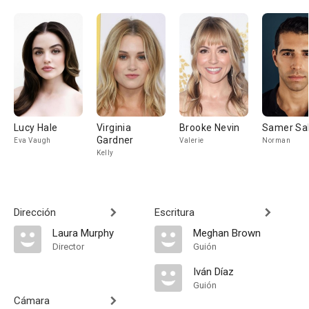
Lucy Hale
Virginia
Brooke Nevin
Samer Sa
Gardner
Eva Vaugh
Valerie
Norman
Kelly
Dirección
Escritura
Laura Murphy
Meghan Brown
Director
Guión
Iván Díaz
Guión
Cámara