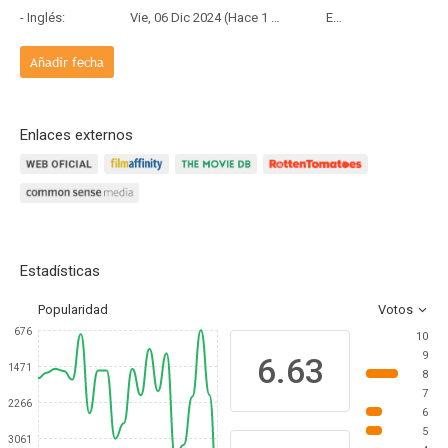
- Inglés:
Vie, 06 Dic 2024 (Hace 1 año y 8 meses)
Estreno
Añadir fecha
Enlaces externos
Estadísticas
Popularidad
Votos
676
10
9
6.63
1471
8
7
2266
6
5
3061