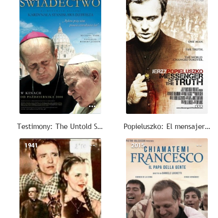
Testimony: The Untold Story of Pope John Paul II
Popieluszko: El mensajero de la verdad
1941
--
2015
--