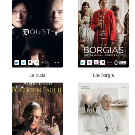
La duda
Los Borgia
1984
--
2022
--