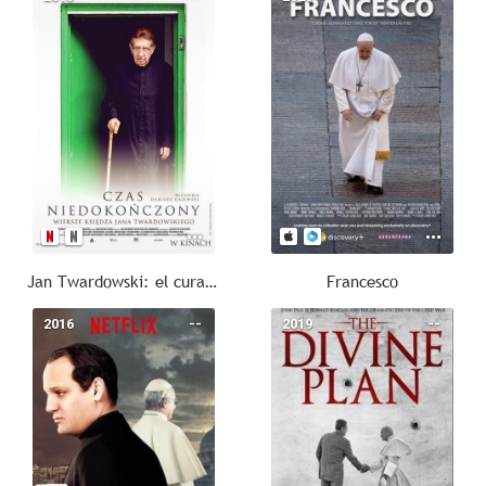
Jan Twardowski: el cura poeta
Francesco
2016
--
2019
--