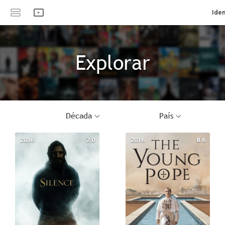
Iden
Explorar
Década
País
2016
7.0
2016
8.6