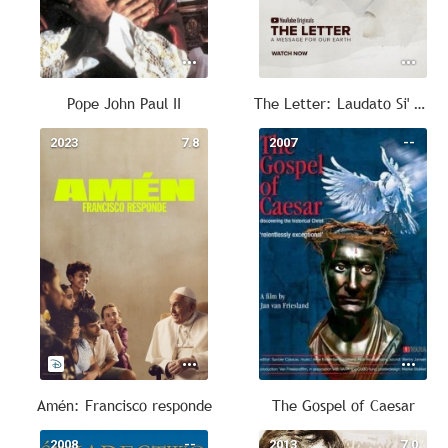
Pope John Paul II
The Letter: Laudato Si' Film
2023
7.8
2007
--
Amén: Francisco responde
The Gospel of Caesar
2008
--
2013
7.0