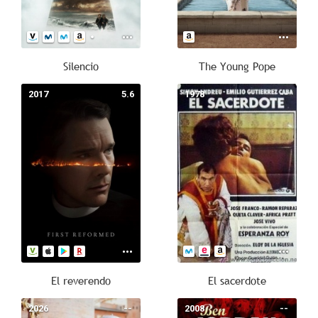
Silencio
The Young Pope
2017
5.6
1978
--
El reverendo
El sacerdote
2026
--
2008
--