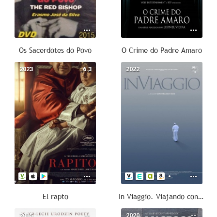
Os Sacerdotes do Povo
O Crime do Padre Amaro
2023
6.3
2022
--
El rapto
In Viaggio. Viajando con el Papa Francisco
2015
--
2020
--