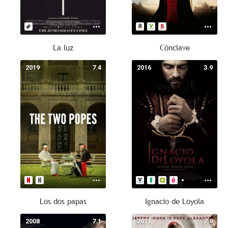
La luz
Cónclave
2019
7.4
2016
3.9
Los dos papas
Ignacio de Loyola
2008
7.1
2011
7.8