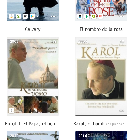
Calvary
El nombre de la rosa
2006
4.8
2005
10
Karol II. El Papa, el hombre
Karol, el hombre que se convirtió en Papa
2010
--
2014
--