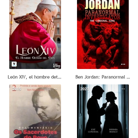
León XIV, el hombre detrás del Papa
Ben Jordan: Paranormal Investigator 7
2015
--
2023
--