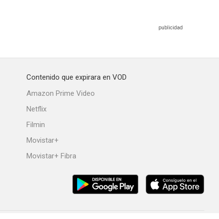
Contenido que expirara en VOD
Amazon Prime Video
Netflix
Filmin
Movistar+
Movistar+ Fibra