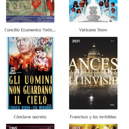
Concilio Ecumenico Vaticano II: 11 ottobre 1962
Vaticano Show
1952
--
2021
--
Cónclave secreto
Francisco y los invisibles
1965
--
2013
--