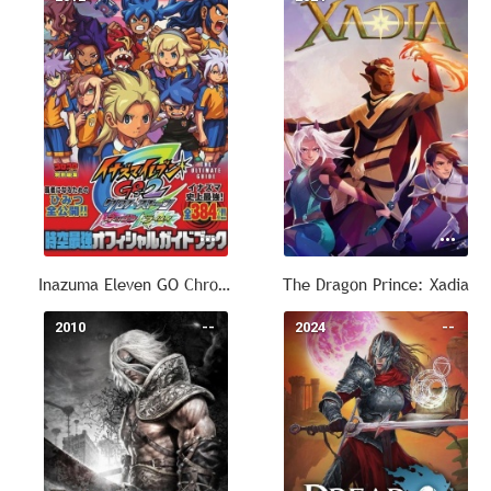
Inazuma Eleven GO Chrono Stones
The Dragon Prince: Xadia
2010
--
2024
--