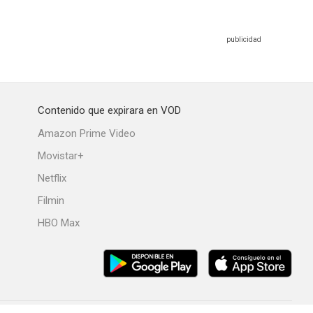
Contenido que expirara en VOD
Amazon Prime Video
Movistar+
Netflix
Filmin
HBO Max