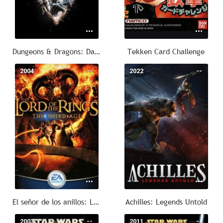
Dungeons & Dragons: Dark Alliance
Tekken Card Challenge
2004
--
2022
--
El señor de los anillos: La tercera edad
Achilles: Legends Untold
2003
--
2011
--