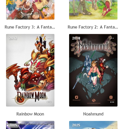
Rune Factory 3: A Fantasy Harvest Moon
Rune Factory 2: A Fantasy Harvest Moon
2012
--
2018
--
Rainbow Moon
Noahmund
2005
--
2025
--