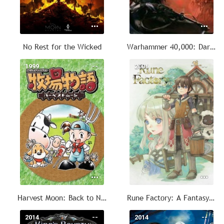
No Rest for the Wicked
Warhammer 40,000: Dark Heresy
1999
--
2006
--
Harvest Moon: Back to Nature
Rune Factory: A Fantasy Harvest Moon
2014
--
2014
--