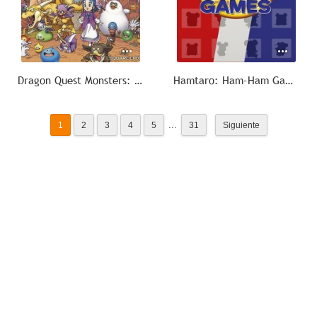
Dragon Quest Monsters: El reino marchito
Hamtaro: Ham-Ham Games
...
1
2
3
4
5
31
Siguiente