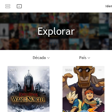
Iden
Explorar
Década
País
2011
--
2008
--