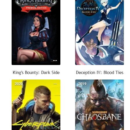
King's Bounty: Dark Side
Deception IV: Blood Ties
2020
--
2019
--