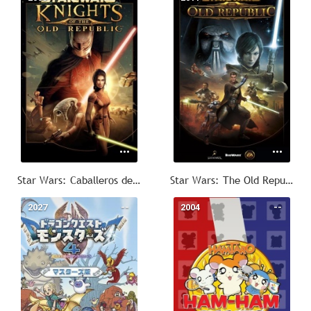
Star Wars: Caballeros de la Antigua República
Star Wars: The Old Republic
2027
--
2004
--