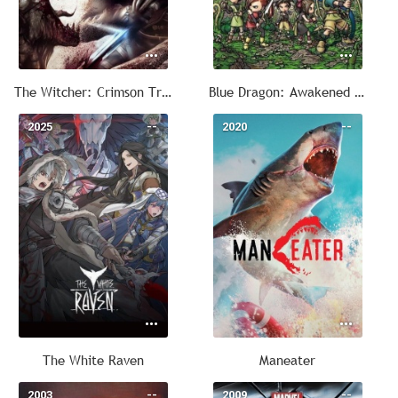
The Witcher: Crimson Trail
Blue Dragon: Awakened Shadow
2025
--
2020
--
The White Raven
Maneater
2003
--
2009
--