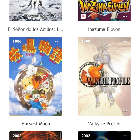
El Señor de los Anillos: La Guerra del Norte
Inazuma Eleven
1996
--
1999
--
Harvest Moon
Valkyrie Profile
2002
--
2002
--