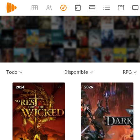
Todo
Disponible
RPG
2024
--
2026
--