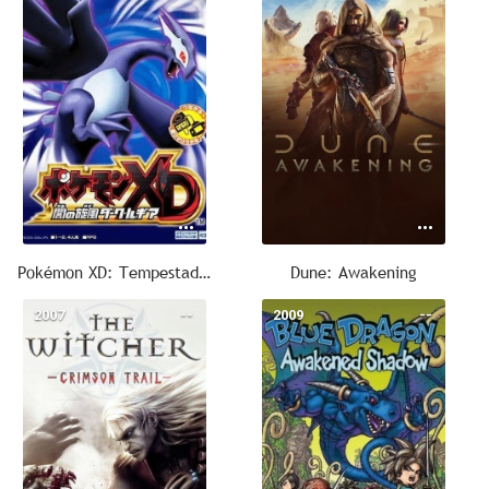
Pokémon XD: Tempestad oscura
Dune: Awakening
2007
--
2009
--