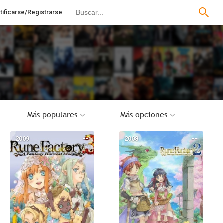
tificarse/Registrarse
Más populares
Más opciones
2009
--
2008
--