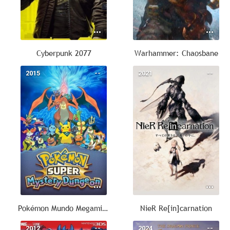
Cyberpunk 2077
Warhammer: Chaosbane
2015
--
2021
--
Pokémon Mundo Megamisterioso
NieR Re[in]carnation
2012
--
2024
--