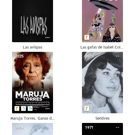
Las avispas
Las gafas de Isabel Coixet
2025
--
2025
--
Maruja Torres. Ganas de contar
Sentires
2024
--
1971
--