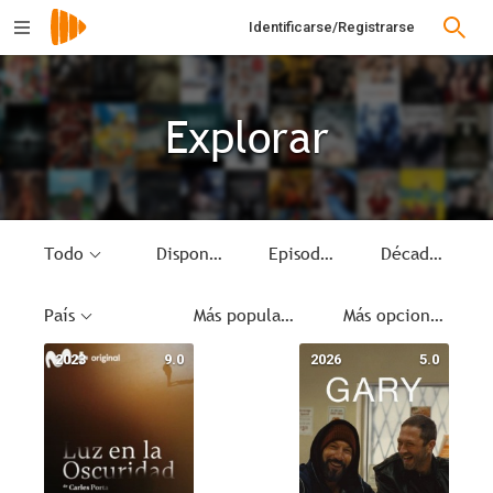
Identificarse/Registrarse
Explorar
Todo
Disponible
Episodio de TV
Década
País
Más populares
Más opciones
2023
9.0
2026
5.0