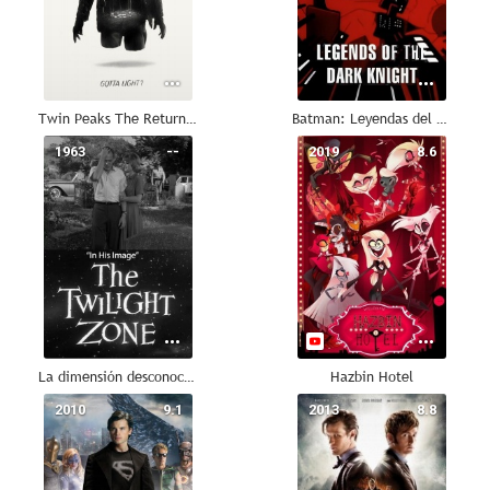
Twin Peaks The Return: Gotta Light?
Batman: Leyendas del Guardián Negro
1963
--
2019
8.6
La dimensión desconocida: A su imagen
Hazbin Hotel
2010
9.1
2013
8.8