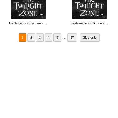
La dimensión desconocida: Momento decisivo con Range McGrew
La dimensión desconocida: El viejo de la cueva
...
1
2
3
4
5
47
Siguiente