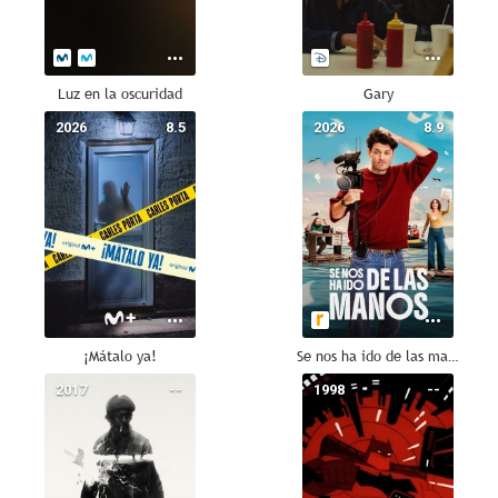
Luz en la oscuridad
Gary
2026
8.5
2026
8.9
¡Mátalo ya!
Se nos ha ido de las manos
2017
--
1998
--