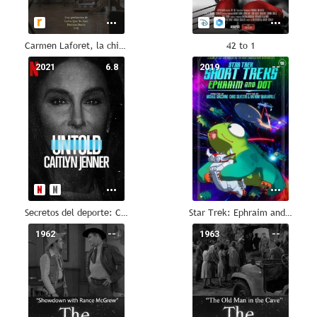
Carmen Laforet, la chica rara
42 to 1
2021
6.8
2019
--
Secretos del deporte: Caitlyn Jenner
Star Trek: Ephraim and Dot
1962
--
1963
--