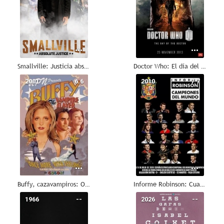
Smallville: Justicia absoluta
Doctor Who: El día del Doctor
2001
6.6
2010
7.7
Buffy, cazavampiros: Otra vez con más sentimiento
Informe Robinson: Cuando fuimos campeones
1966
--
2026
--