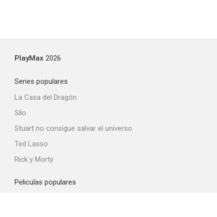
PlayMax
2026
Series populares
La Casa del Dragón
Silo
Stuart no consigue salvar el universo
Ted Lasso
Rick y Morty
Peliculas populares
Spider-Man: Brand New Day
La odisea