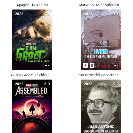
Apagón: Negación
Marvel 616: El Spiderman japonés
2022
7.5
2022
7.1
Yo soy Groot: El chiquitín
Secretos del deporte: El ascenso y la caída de AND1
2022
6.0
2022
9.0