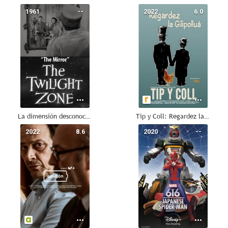
1961
--
2022
6.0
La dimensión desconocida: El espejo
Tip y Coll: Regardez la gilipolluá
2022
8.6
2020
--