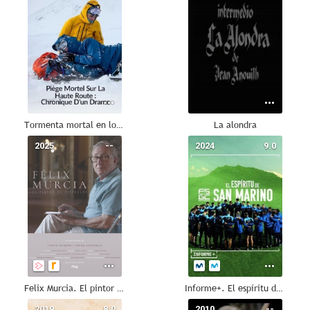
Tormenta mortal en los Alpes
La alondra
2025
--
2024
9.0
Felix Murcia. El pintor de películas
Informe+. El espíritu de San Marino
2019
8.0
2010
--