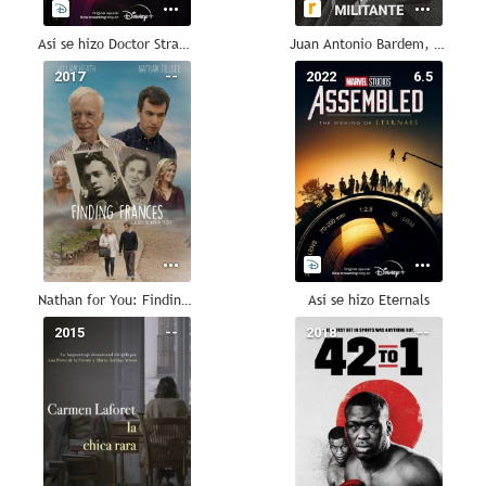
Así se hizo Doctor Strange en el multiverso de la locura
Juan Antonio Bardem, vitalista militante
2017
--
2022
6.5
Nathan for You: Finding Frances
Así se hizo Eternals
2015
--
2018
--