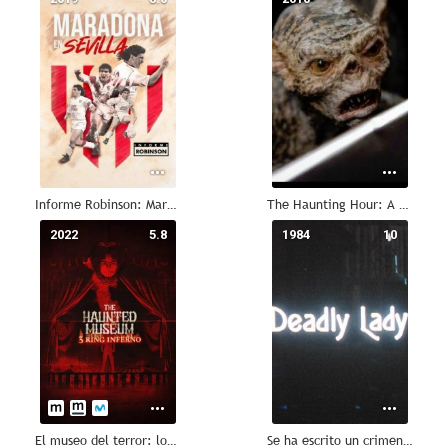
Informe Robinson: Maradona en Sevilla
The Haunting Hour: A Creature Was Stirring
2022
5.8
1984
10
El museo del terror: los anillos infernales
Se ha escrito un crimen: Dama mortal