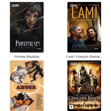
2021
--
2016
--
Princess Khutulun
L'ami: François d'Assise et ses frères
1970
--
2009
--