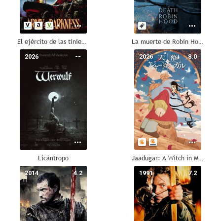
El ejército de las tinieblas
La muerte de Robin Hood
2026
--
2026
8.0
Licántropo
Jaadugar: A Witch in Mongolia
2014
4.2
1991
7.2