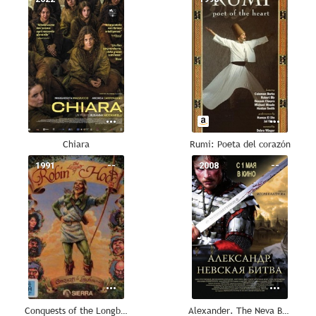
Chiara
Rumi: Poeta del corazón
1991
--
2008
--
Conquests of the Longbow: The Legend of Robin Hood
Alexander. The Neva Battle