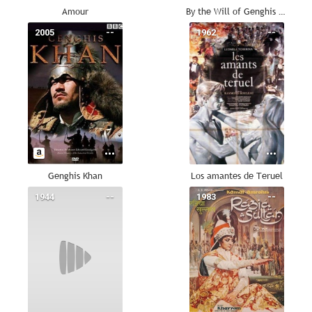
Amour
By the Will of Genghis Khan
2005
--
1962
--
Genghis Khan
Los amantes de Teruel
1944
--
1983
--