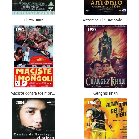
El rey Juan
Antonio: El iluminado de Dios
1963
--
1957
--
Maciste contra los mongoles
Genghis Khan
2004
--
1965
--