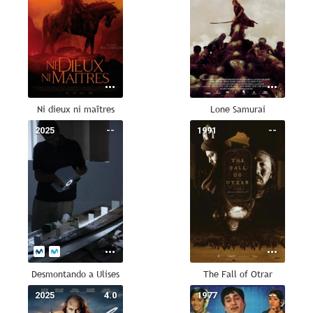
Ni dieux ni maîtres
Lone Samurai
2025
--
1991
--
Desmontando a Ulises
The Fall of Otrar
2025
4.0
1977
--