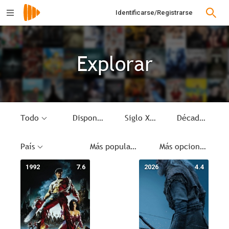
Identificarse/Registrarse
Explorar
Todo
Disponible
Siglo XIII
Década
País
Más populares
Más opciones
1992
7.6
2026
4.4