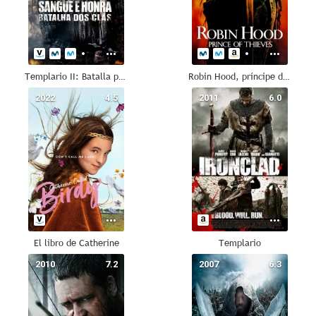
Templario II: Batalla por la sangre
Robin Hood, príncipe de los ladrones
2022
4.5
2011
6.0
El libro de Catherine
Templario
2010
7.2
2007
6.3