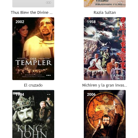
Thus Blew the Divine Wind
Razia Sultan
2002
--
1958
--
El cruzado
Nichiren y la gran invasión Mongol
1984
--
2006
--