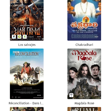
Los salvajes
Chakradhari
2024
--
2019
--
Réconciliation - Dans les pas des Cathares
Magdala Rose
2022
--
1998
--