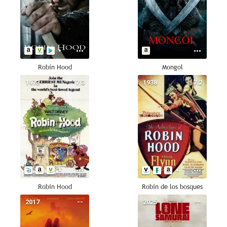
Robin Hood
Mongol
1973
7.3
1938
7.2
Robin Hood
Robin de los bosques
2017
--
2025
--