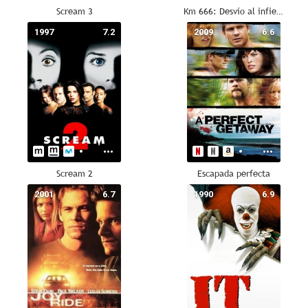
Scream 3
Km 666: Desvío al infierno
1997
7.2
2009
6.6
Scream 2
Escapada perfecta
2001
6.7
1990
6.9