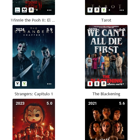
Winnie the Pooh II: El bosque sangriento
Tarot
2024
5.9
2023
6.0
Strangers: Capítulo 1
The Blackening
2023
5.0
2021
5.6