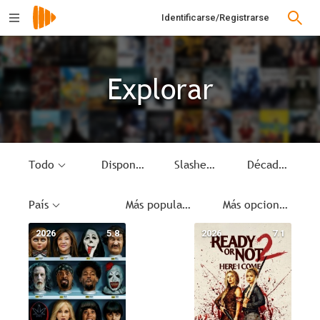
Identificarse/Registrarse
Explorar
Todo
Disponible
Slasher
Década
País
Más populares
Más opciones
2026
5.8
2026
7.1