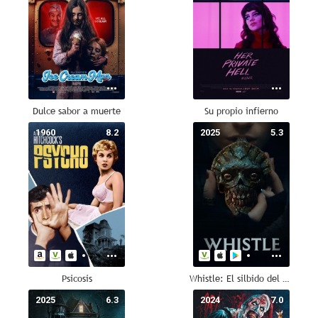
Dulce sabor a muerte
Su propio infierno
1960
8.2
2025
5.3
Psicosis
Whistle: El silbido del mal
2025
6.3
2024
7.0