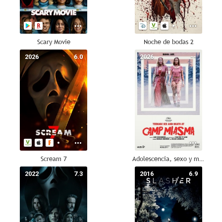
Scary Movie
Noche de bodas 2
2026
6.0
2026
--
Scream 7
Adolescencia, sexo y muerte en Campamento Miasma
2022
7.3
2016
6.9