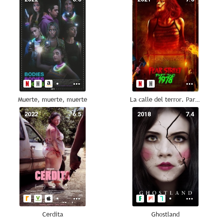
Muerte, muerte, muerte
La calle del terror. Parte 2: 1978
2022
6.5
2018
7.4
Cerdita
Ghostland