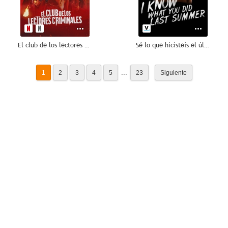
El club de los lectores criminales
Sé lo que hicisteis el último verano
...
1
2
3
4
5
23
Siguiente