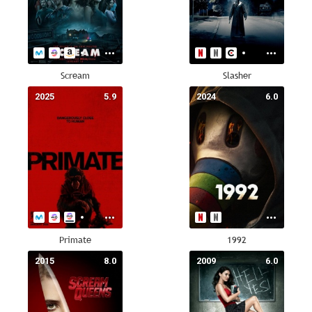
Scream
Slasher
2025
5.9
2024
6.0
Primate
1992
2015
8.0
2009
6.0