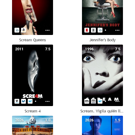
Scream Queens
Jennifer's Body
2011
7.5
1996
7.5
Scream 4
Scream. Vigila quién llama
2026
3.0
2026
1.5