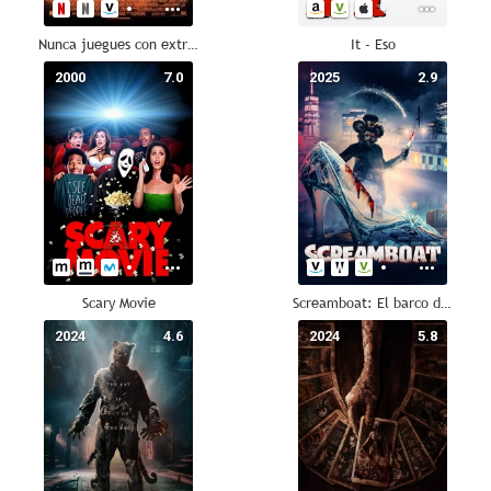
Nunca juegues con extraños
It - Eso
2000
7.0
2025
2.9
Scary Movie
Screamboat: El barco del terror
2024
4.6
2024
5.8