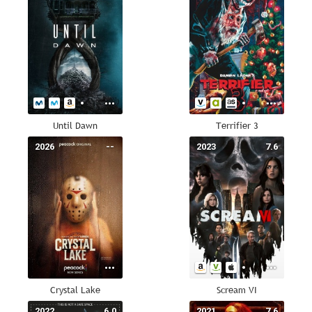
Until Dawn
Terrifier 3
2026
--
2023
7.6
Crystal Lake
Scream VI
2022
6.0
2021
7.6