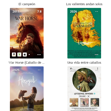
El campeón
Los valientes andan solos
2011
7.8
2026
--
War Horse (Caballo de batalla)
Una vida entre caballos
2025
--
2024
--