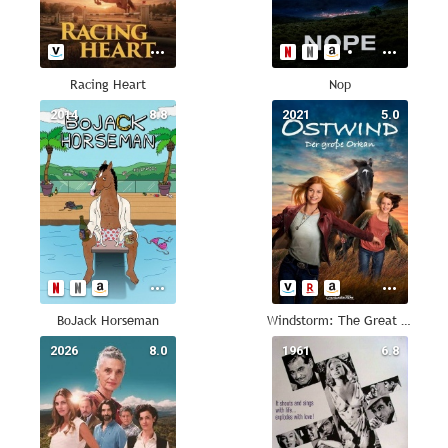
Racing Heart
Nop
2014
8.8
2021
5.0
BoJack Horseman
Windstorm: The Great Hurricane
2026
8.0
1961
6.8