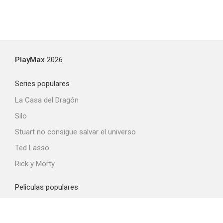
PlayMax
2026
Series populares
La Casa del Dragón
Silo
Stuart no consigue salvar el universo
Ted Lasso
Rick y Morty
Peliculas populares
Spider-Man: Brand New Day
La odisea