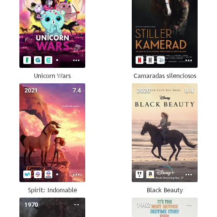
Unicorn Wars
Camaradas silenciosos
2021
7.4
2020
8.4
Spirit: Indomable
Black Beauty
1970
--
1962
--