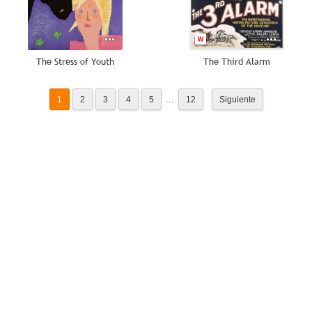
The Stress of Youth
The Third Alarm
...
1
2
3
4
5
12
Siguiente