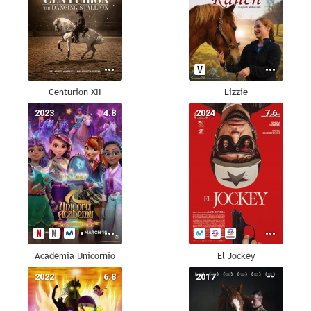
Centurion XII
Lizzie
2023
4.8
2024
7.6
Academia Unicornio
El Jockey
2022
6.8
2017
--