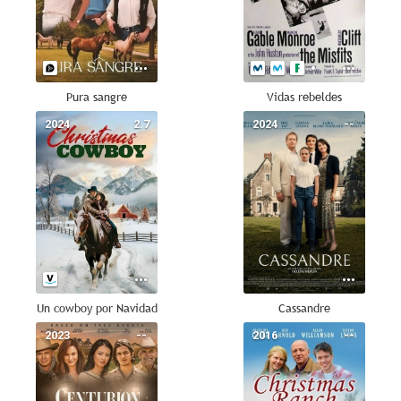
Pura sangre
Vidas rebeldes
2024
2.7
2024
--
Un cowboy por Navidad
Cassandre
2023
--
2016
--