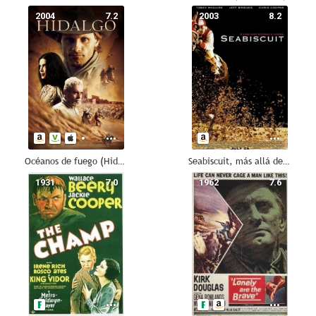
2004
7.2
2003
8.2
Océanos de fuego (Hidalgo)
Seabiscuit, más allá de la leyenda
1931
7.0
1962
7.6