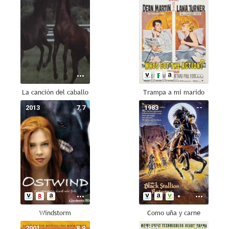
La canción del caballo
Trampa a mi marido
2013
7.7
1983
--
Windstorm
Como uña y carne
2001
8.9
1944
5.0