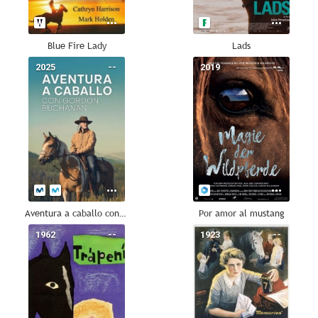
Blue Fire Lady
Lads
2025
--
2019
--
Aventura a caballo con Gordon Buchanan
Por amor al mustang
1962
--
1923
--