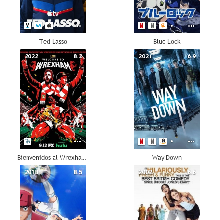
Ted Lasso
Blue Lock
2022
8.2
2021
6.9
Bienvenidos al Wrexham Football Club
Way Down
2018
8.5
2002
6.6