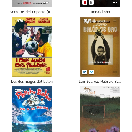
Secretos del deporte (Reino Unido)
Ronaldinho
1970
--
2019
--
Los dos magos del balón
Luis Suárez. Nuestro Balón de Oro
2006
--
2025
--