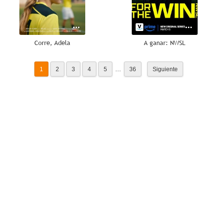
Corre, Adela
A ganar: NWSL
...
1
2
3
4
5
36
Siguiente