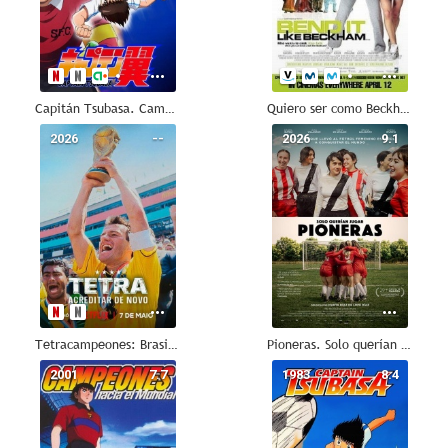
Capitán Tsubasa. Campeones. Arco de primaria
Quiero ser como Beckham
2026
--
2026
9.1
Tetracampeones: Brasil volvió a creer
Pioneras. Solo querían jugar
2001
7.7
1983
8.4