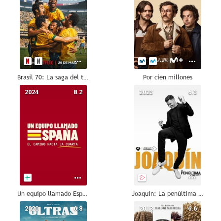
Brasil 70: La saga del tricampeonato
Por cien millones
2024
8.2
2023
6.3
Un equipo llamado España
Joaquín: La penúltima y me voy
2020
6.8
2013
6.6