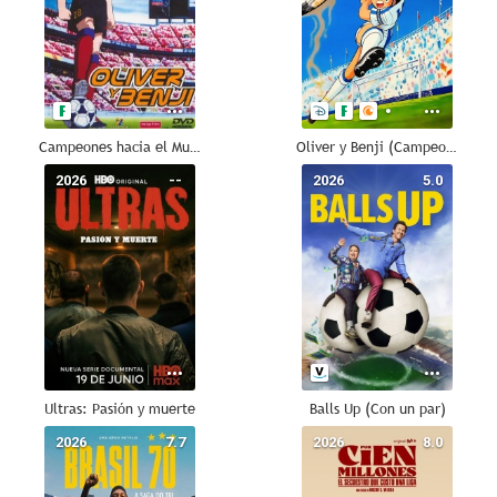
Campeones hacia el Mundial: Oliver y Benji (Super Campeones: 2002)
Oliver y Benji (Campeones)
2026
--
2026
5.0
Ultras: Pasión y muerte
Balls Up (Con un par)
2026
7.7
2026
8.0