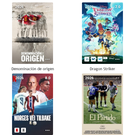
2026
--
2026
7.0
Denominación de origen
Dragon Striker
2026
8.0
2026
--