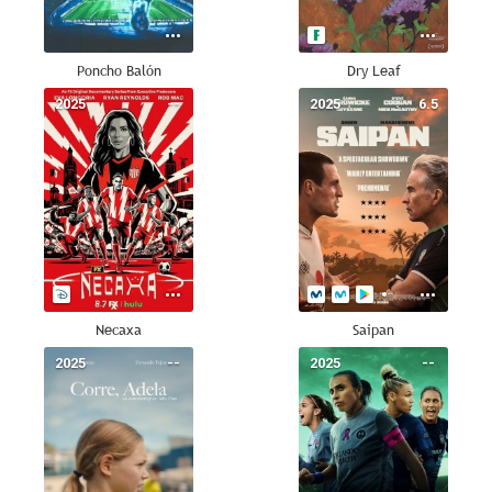
Poncho Balón
Dry Leaf
2025
--
2025
6.5
Necaxa
Saipan
2025
--
2025
--