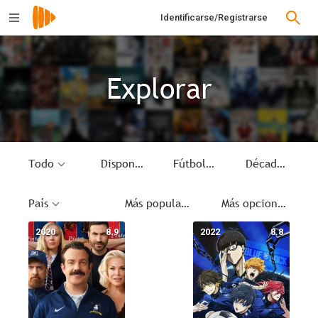
Identificarse/Registrarse
Explorar
Todo
Disponible
Fútbol
Década
País
Más populares
Más opciones
2020
8.9
2022
8.8