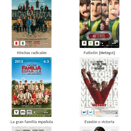
Hinchas radicales
Futbolín (Metegol)
2013
6.3
1981
7.2
La gran familia española
Evasión o victoria
2009
6.7
2009
6.9