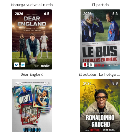
Noruega vuelve al ruedo
El partido
2026
6.5
2026
8.3
Dear England
El autobús: La huelga de la selección francesa
2026
6.0
2026
8.8