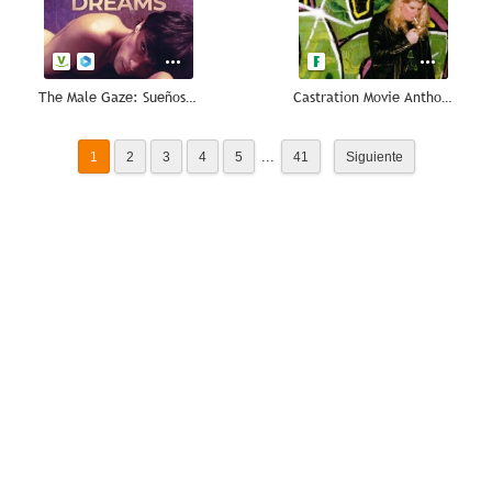
The Male Gaze: Sueños de celuloide
Castration Movie Anthology I: Traps
...
1
2
3
4
5
41
Siguiente