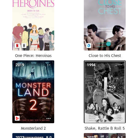
One Piece: Heroínas
Close to His Chest
2019
--
1994
--
Monsterland 2
Shake, Rattle & Roll 5
2022
9.0
2022
6.1