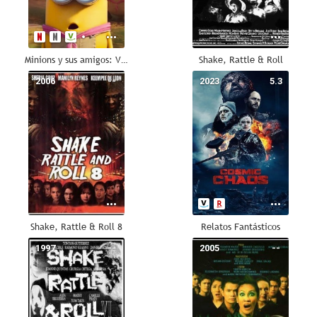
Minions y sus amigos: Volumen 1
Shake, Rattle & Roll
2006
--
2023
5.3
Shake, Rattle & Roll 8
Relatos Fantásticos
1997
--
2005
--