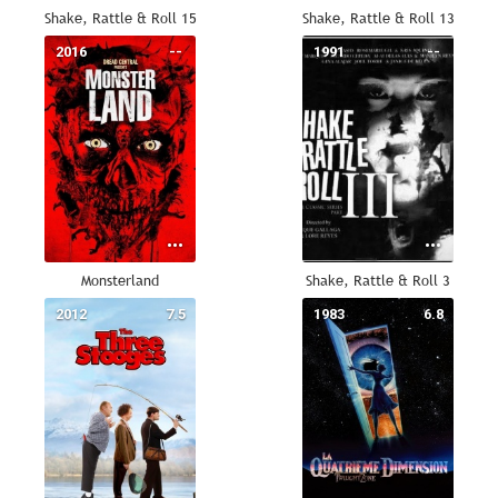
Shake, Rattle & Roll 15
Shake, Rattle & Roll 13
2016
--
1991
--
Monsterland
Shake, Rattle & Roll 3
2012
7.5
1983
6.8