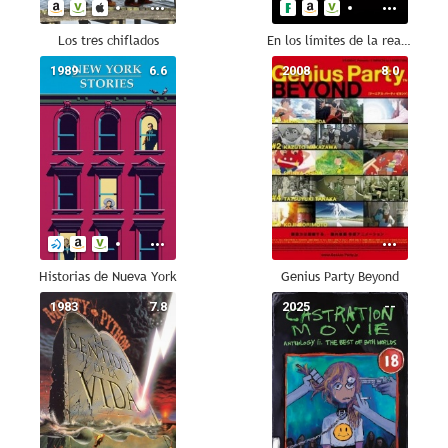
Los tres chiflados
En los límites de la realidad
1989
6.6
2008
8.0
Historias de Nueva York
Genius Party Beyond
1983
7.8
2025
--