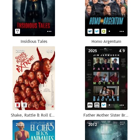
Insidious Tales
Homo Argentum
2023
6.0
2025
4.9
Shake, Rattle & Roll Extreme
Father Mother Sister Brother
2025
5.5
2012
--