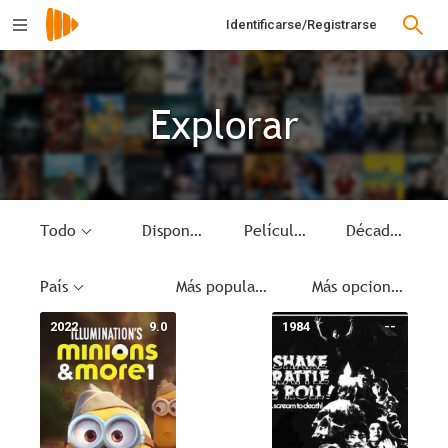
Identificarse/Registrarse
Explorar
Todo
Disponible
Película de episodios
Década
País
Más populares
Más opciones
2022
9.0
1984
--