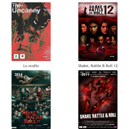
1977
--
2010
--
Lo oculto
Shake, Rattle & Roll 12
2014
--
2011
--