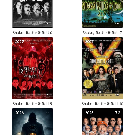
Shake, Rattle & Roll 6
Shake, Rattle & Roll 7
2007
--
2008
--
Shake, Rattle & Roll 9
Shake, Rattle & Roll 10
2026
--
2025
7.3