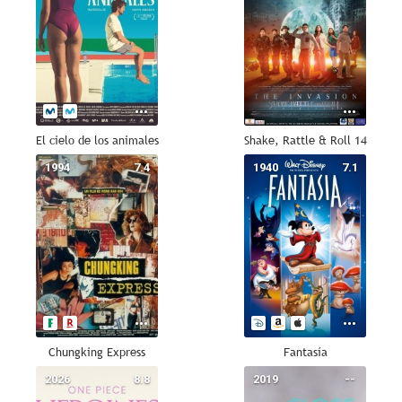
El cielo de los animales
Shake, Rattle & Roll 14
1994
7.4
1940
7.1
Chungking Express
Fantasía
2026
8.8
2019
--