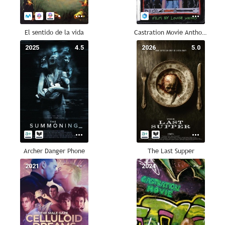
El sentido de la vida
Castration Movie Anthology II: The Best of Both Worlds
2025
4.5
2026
5.0
Archer Danger Phone
The Last Supper
2021
--
2024
--