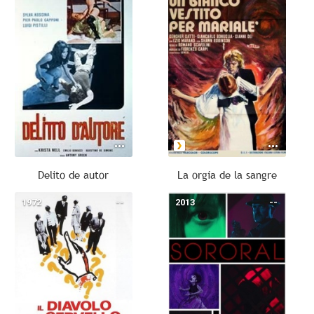
Delito de autor
La orgía de la sangre
1972
--
2013
--