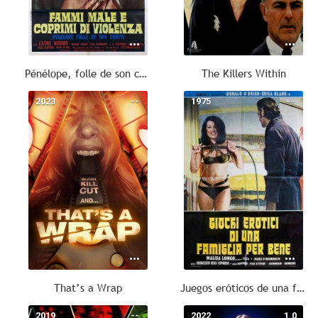
Pénélope, folle de son corps
The Killers Within
2023
--
1975
--
That’s a Wrap
Juegos eróticos de una familia bien
2019
--
2022
1.0