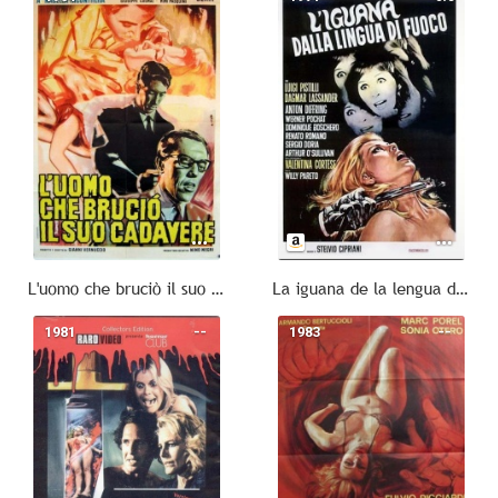
L'uomo che bruciò il suo cadavere
La iguana de la lengua de fuego
1981
--
1983
--