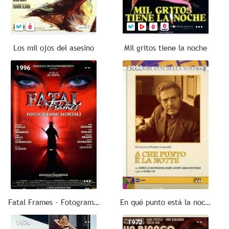
Los mil ojos del asesino
Mil gritos tiene la noche
1996
--
1994
--
Fatal Frames - Fotogrammi mortali
En qué punto está la noche
1974
--
1972
--