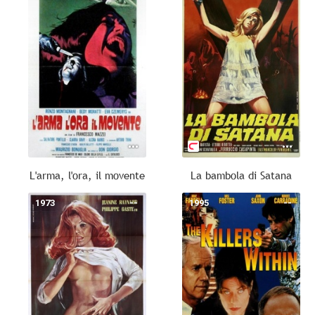
L'arma, l'ora, il movente
La bambola di Satana
1973
--
1995
--