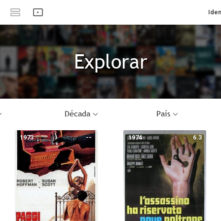
Iden
Explorar
Década
País
1973
--
1974
6.3