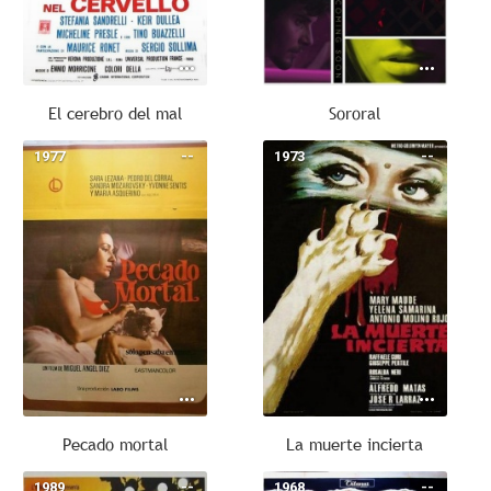
El cerebro del mal
Sororal
1977
--
1973
--
Pecado mortal
La muerte incierta
1989
--
1968
--