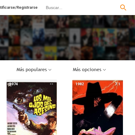
tificarse/Registrarse
Más populares
Más opciones
1974
--
1982
7.1