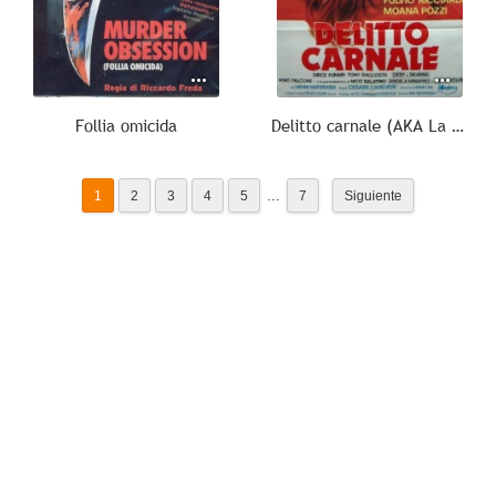
Follia omicida
Delitto carnale (AKA La pantera bionda)
...
1
2
3
4
5
7
Siguiente