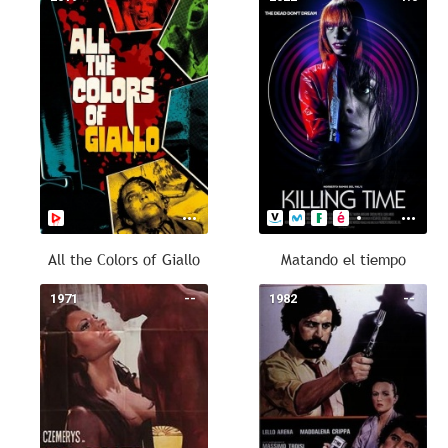
All the Colors of Giallo
Matando el tiempo
1971
--
1982
--