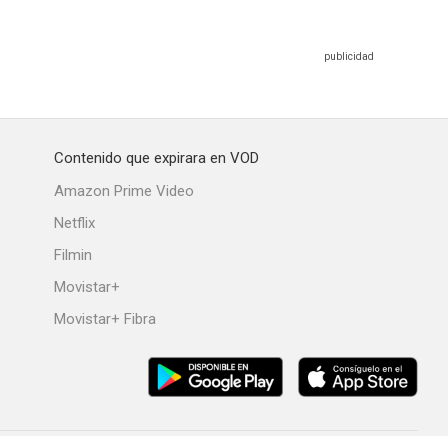
Contenido que expirara en VOD
Amazon Prime Video
Netflix
Filmin
Movistar+
Movistar+ Fibra