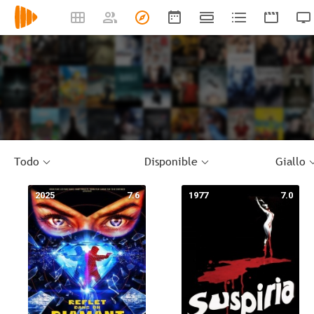
Todo
Disponible
Giallo
2025
7.6
1977
7.0