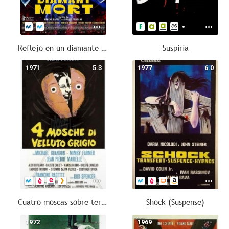
Reflejo en un diamante muerto
Suspiria
1971
5.3
1977
6.0
Cuatro moscas sobre terciopelo gris
Shock (Suspense)
1972
--
1969
--