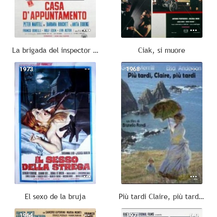
La brigada del inspector Bogart
Ciak, si muore
1973
--
1968
--
El sexo de la bruja
Più tardi Claire, più tardi...
1964
--
1971
6.0