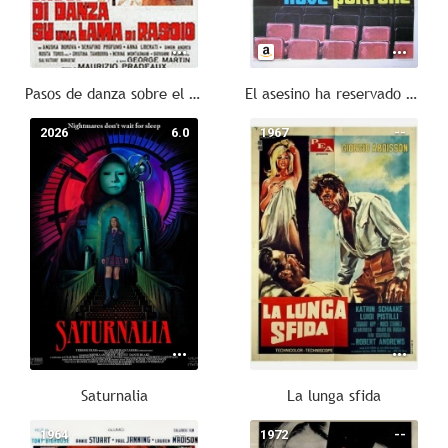
Pasos de danza sobre el filo de una navaja
El asesino ha reservado 9 butacas
2026
6.0
1967
--
Saturnalia
La lunga sfida
1964
--
1972
--