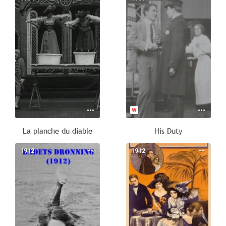
La planche du diable
His Duty
1912
--
1912
--