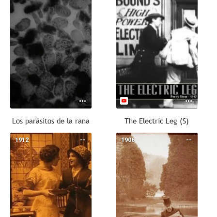
Los parásitos de la rana
The Electric Leg (S)
1912
--
1906
--