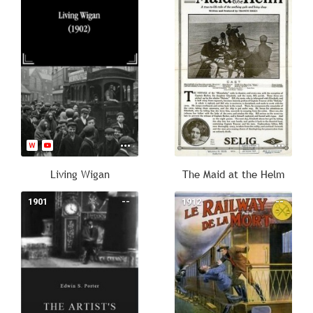
Living Wigan
The Maid at the Helm
1901
--
1912
--