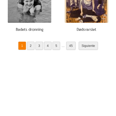
Badets dronning
Dødsvarslet
...
1
2
3
4
5
45
Siguiente