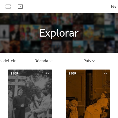
Iden
Explorar
Orígenes del cine
Década
País
1909
--
1909
--