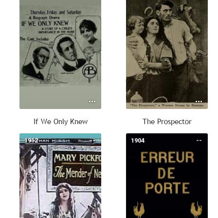
If We Only Knew
The Prospector
1912
--
1904
--