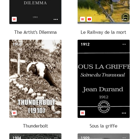
The Artist's Dilemma
Le Railway de la mort
1910
--
1912
--
Thunderbolt
Sous la griffe
1904
--
1909
--