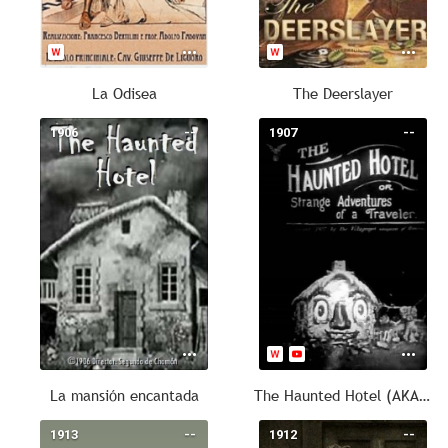
La Odisea
The Deerslayer
1906
--
1907
--
La mansión encantada
The Haunted Hotel (AKA The Strange Adventures of a Traveler)
1913
--
1912
--