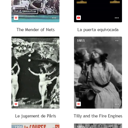
The Mender of Nets
La puerta equivocada
1902
--
1911
--
Le jugement de Pâris
Tilly and the Fire Engines
1906
--
1896
--