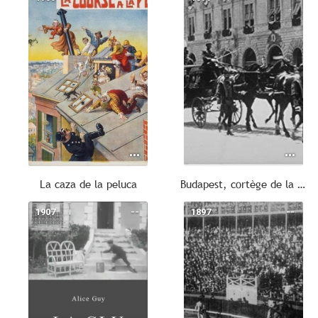
La caza de la peluca
Budapest, cortège de la Couronne
1907
--
1897
--