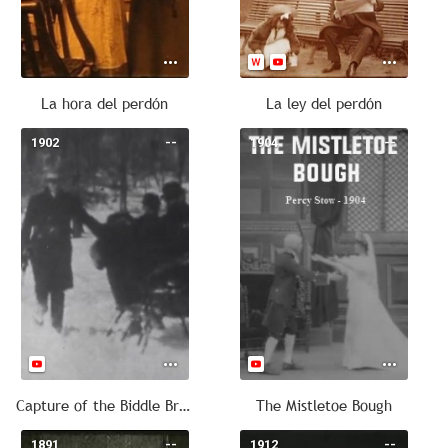
La hora del perdón
La ley del perdón
1902
--
1904
--
Capture of the Biddle Brothers
The Mistletoe Bough
1891
--
1912
--