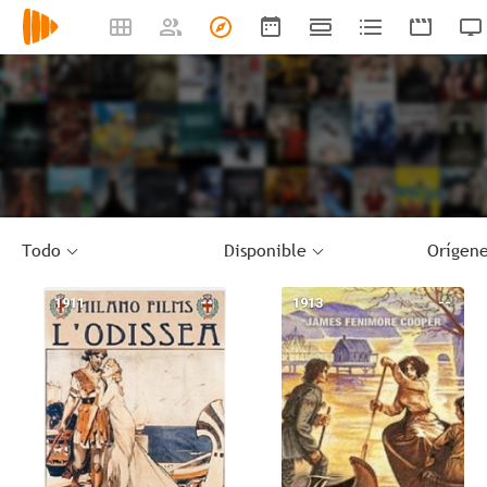
Todo
Disponible
1911
--
1913
--