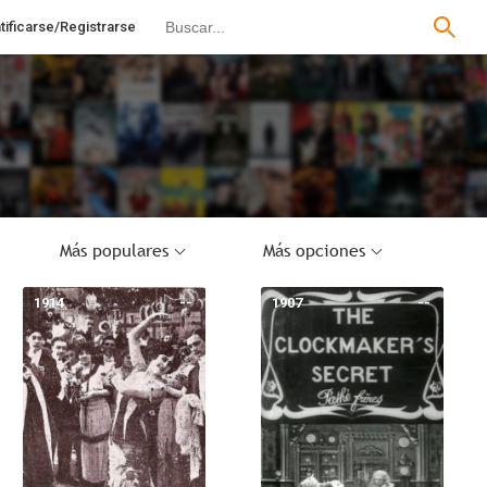
tificarse/Registrarse
Más populares
Más opciones
1914
--
1907
--