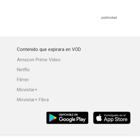
Contenido que expirara en VOD
Amazon Prime Video
Netflix
Filmin
Movistar+
Movistar+ Fibra