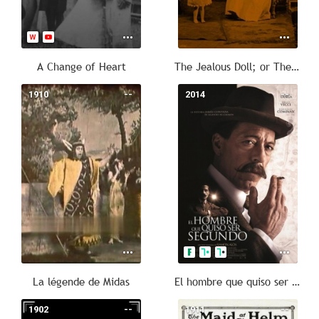
A Change of Heart
The Jealous Doll; or The Frustrated Elopement
1910
--
2014
--
La légende de Midas
El hombre que quiso ser Segundo
1902
--
1911
--