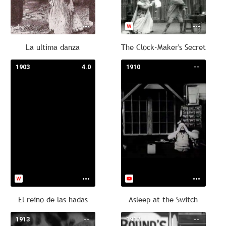
La ultima danza
The Clock-Maker's Secret
1903
4.0
1910
--
El reino de las hadas
Asleep at the Switch
1913
--
1912
--