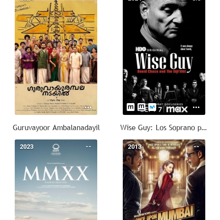
Guruvayoor Ambalanadayil
Wise Guy: Los Soprano por David Chase
2023
--
2013
--