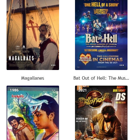
Magallanes
Bat Out of Hell: The Musical
1986
--
2021
--