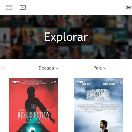
Iden
Explorar
Década
País
2025
9.2
2007
7.5