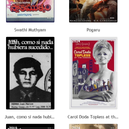
Swathi Muthyam
Pogaru
1987
--
2024
--
Juan, como si nada hubiera sucedido
Carol Doda Topless at the Condor
2019
--
2024
--