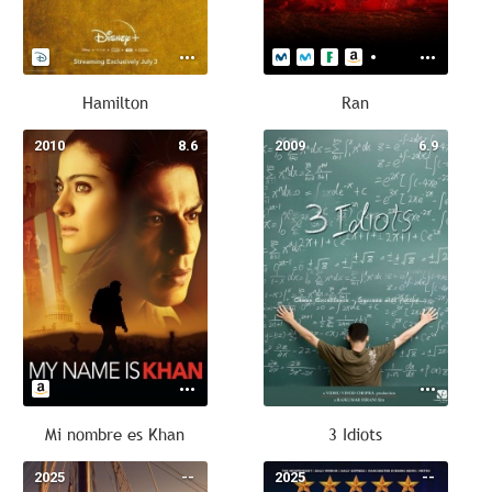
Hamilton
Ran
2010
8.6
2009
6.9
Mi nombre es Khan
3 Idiots
2025
--
2025
--