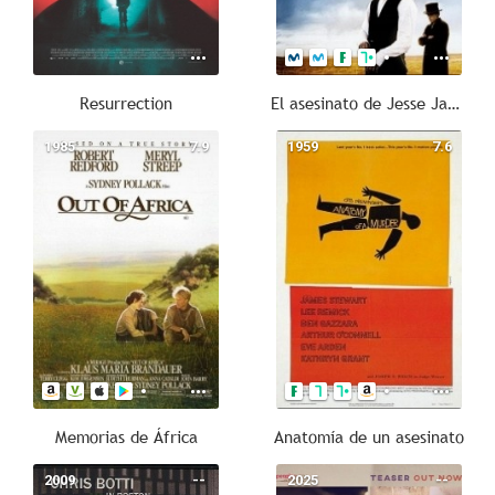
Resurrection
El asesinato de Jesse James por el cobarde Robert Ford
1985
7.9
1959
7.6
Memorias de África
Anatomía de un asesinato
2009
--
2025
--