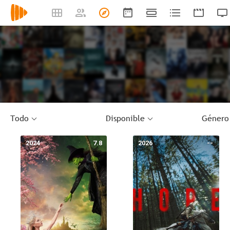
Todo
Disponible
Género
2024
7.8
2026
--