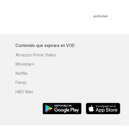
Contenido que expirara en VOD
Amazon Prime Video
Movistar+
Netflix
Filmin
HBO Max