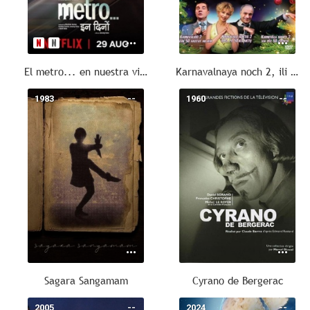
El metro... en nuestra vida hoy
Karnavalnaya noch 2, ili 50 let spustya
1983
--
1960
--
Sagara Sangamam
Cyrano de Bergerac
2005
--
2024
--