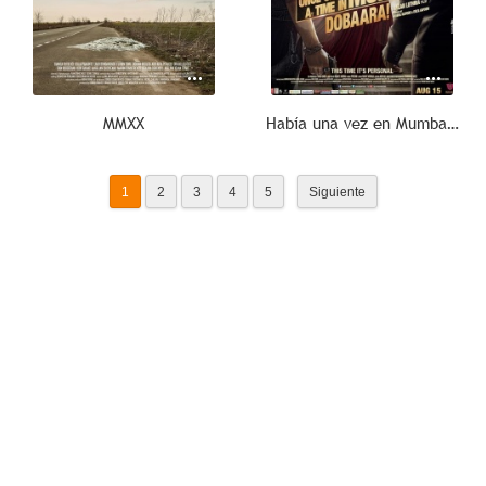
MMXX
Había una vez en Mumbai, de nuevo
1
2
3
4
5
Siguiente