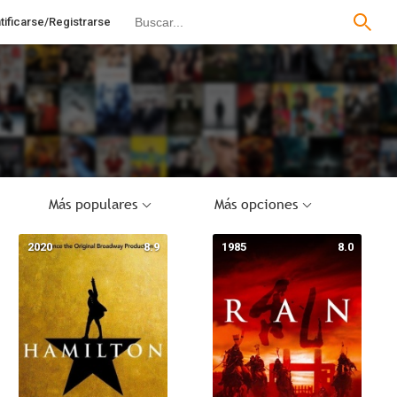
tificarse/Registrarse
Más populares
Más opciones
2020
8.9
1985
8.0