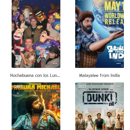
Nochebuena con los Lunnis
Malayalee from India
2017
--
2023
--