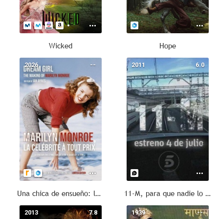
Wicked
Hope
2026
--
2011
6.0
Una chica de ensueño: la creación de Marilyn Monroe
11-M, para que nadie lo olvide
2013
7.8
1939
--