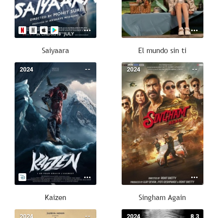
Saiyaara
El mundo sin ti
2024
--
2024
--
Kaizen
Singham Again
2024
--
2024
8.3