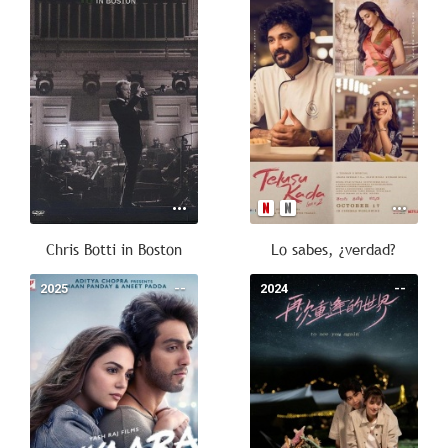
Chris Botti in Boston
Lo sabes, ¿verdad?
2025
--
2024
--