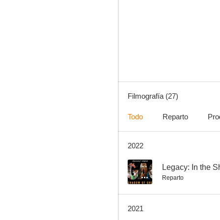
MasterChef
6.7
Filmografía (27)
Todo
Reparto
Pro
2022
Arthur, el soltero de oro
--
--
Legacy: In the 
Reparto
2021