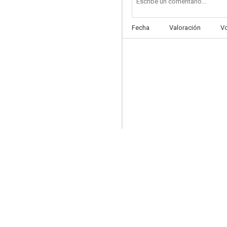
Fecha
Valoración
V
Champs
--
Bolivia
--