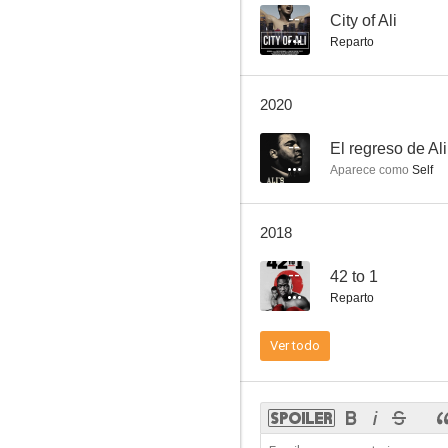
--
City of Ali
Reparto
City of Ali
2020
--
--
Aparece como
Self
2018
--
42 to 1
Reparto
42 to 1
Ver todo
--